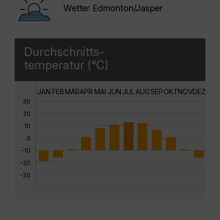
Wetter Edmonton/Jasper
Durchschnitts-
temperatur (°C)
JAN
FEB
MÄR
APR
MAI
JUN
JUL
AUG
SEP
OKT
NOV
DEZ
30
20
10
0
-10
-20
-30