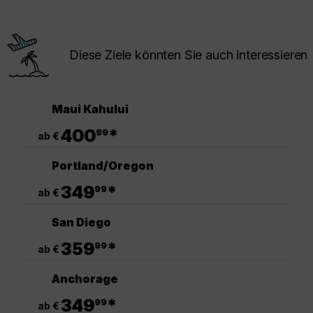
Diese Ziele könnten Sie auch interessieren
Maui Kahului
.
400
*
99
ab €
Portland/Oregon
.
349
*
99
ab €
San Diego
.
359
*
99
ab €
Anchorage
.
349
*
99
ab €