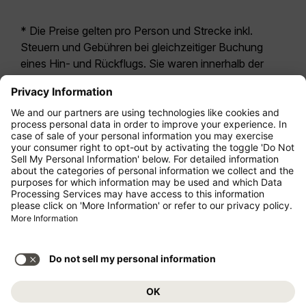
* Die Preise gelten pro Person und Strecke inkl.
Steuern und Gebühren bei gleichzeitiger Buchung
eines Hin- und Rückflugs. Sie waren innerhalb der
letzten 24 Stunden verfügbar und sind
möglicherweise nicht mehr aktuell. Bei den für die
Economy Class
angegebenen Tarifen handelt es
sich i.d.R. um Economy Zero, unsere restriktivste
Tarifoption. Es können hierfür zusätzliche Gebühren
für
Aufgabegepäck
oder für andere optionale
Leistungen anfallen. Es gelten die
Allgemeinen
Geschäftsbedingungen
.