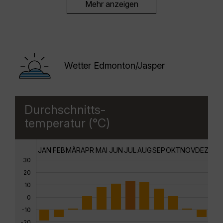
Mehr anzeigen
Wetter Edmonton/Jasper
Durchschnitts-
temperatur (°C)
JAN
FEB
MÄR
APR
MAI
JUN
JUL
AUG
SEP
OKT
NOV
DEZ
30
20
10
0
-10
-20