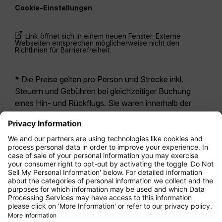
Cookie-Einstellungen
Link öffnet sich in einem neuen Fenster. Externe
Webseiten entsprechen möglicherweise nicht den
Richtlinien für Barrierefreiheit.
* Die Preise gelten pro Person und Strecke inkl.
Steuern und Gebühren bei gleichzeitiger Buchung
eines Hin- und Rückflugs. Sie waren innerhalb der
letzten 24 Stunden verfügbar und sind
möglicherweise nicht mehr aktuell. Bei den für die
Economy Class
angegebenen Tarifen handelt es
sich i.d.R. um Economy Zero, unsere restriktivste
Tarifoption. Es können hierfür zusätzliche Gebühren
für
Aufgabegepäck
oder für andere optionale
Leistungen anfallen. Es gelten die
Allgemeinen
Geschäftsbedingungen
.