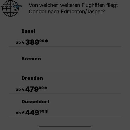
Von welchen weiteren Flughäfen fliegt
Condor nach Edmonton/Jasper?
Basel
.
389
*
99
ab €
Bremen
Dresden
.
479
*
99
ab €
Düsseldorf
.
449
*
99
ab €