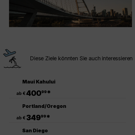
Diese Ziele könnten Sie auch interessieren
Maui Kahului
.
400
*
99
ab €
Portland/Oregon
.
349
*
99
ab €
San Diego