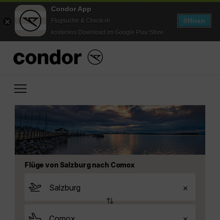
Condor App
öffnen
Flugsuche & Check-in
kostenlos Download im Google Play Store
Flüge von Salzburg nach Comox