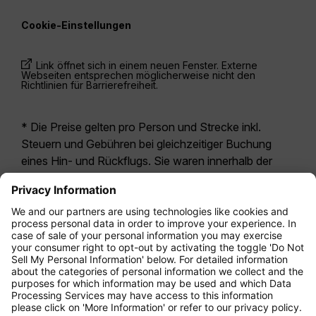
Cookie-Einstellungen
Link öffnet sich in einem neuen Fenster. Externe
Webseiten entsprechen möglicherweise nicht den
Richtlinien für Barrierefreiheit.
* Die Preise gelten pro Person und Strecke inkl.
Steuern und Gebühren bei gleichzeitiger Buchung
eines Hin- und Rückflugs. Sie waren innerhalb der
letzten 24 Stunden verfügbar und sind
möglicherweise nicht mehr aktuell. Bei den für die
Economy Class
angegebenen Tarifen handelt es
sich i.d.R. um Economy Zero, unsere restriktivste
Tarifoption. Es können hierfür zusätzliche Gebühren
für
Aufgabegepäck
oder für andere optionale
Leistungen anfallen. Es gelten die
Allgemeinen
Geschäftsbedingungen
.