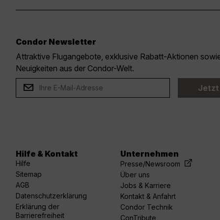
Condor Newsletter
Attraktive Flugangebote, exklusive Rabatt-Aktionen sow
Neuigkeiten aus der Condor-Welt.
Jetzt
Hilfe & Kontakt
Unternehmen
acebook
linkedin
youtube
spotify
twitter
Hilfe
Presse/Newsroom
Sitemap
Über uns
AGB
Jobs & Karriere
Datenschutzerklärung
Kontakt & Anfahrt
Erklärung der
Condor Technik
Barrierefreiheit
ConTribute