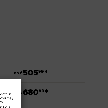
.
505
*
99
ab €
.
680
*
99
ab €