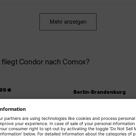
Mehr anzeigen
 fliegt Condor nach Comox?
.
*
99
Berlin-Brandenburg
Dresden