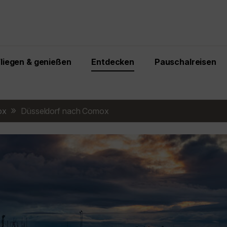
Fliegen & genießen
Entdecken
Pauschalreisen
ox
Düsseldorf nach Comox