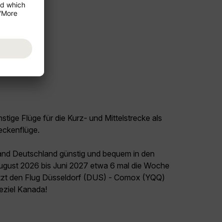
tige Flüge für die Kurz- und Mittelstrecke als
eckenflüge.
land Deutschland günstig und bequem in den
August 2026 bis Juni 2027 etwa 6 mal die Woche
jetzt den Flug Düsseldorf (DUS) - Comox (YQQ)
seziel Kanada!