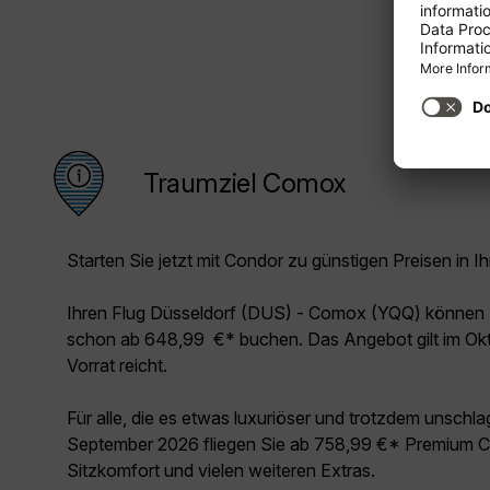
Traumziel Comox
Starten Sie jetzt mit Condor zu günstigen Preisen in Ih
Ihren Flug Düsseldorf (DUS) - Comox (YQQ) können 
schon ab 648,99 €* buchen. Das Angebot gilt im Okt
Vorrat reicht.
Für alle, die es etwas luxuriöser und trotzdem unschl
September 2026 fliegen Sie ab 758,99 €* Premium Cl
Sitzkomfort und vielen weiteren Extras.