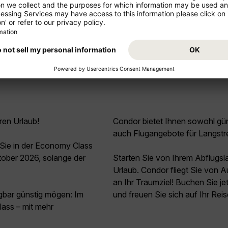
Mehr anzeigen
ren Urlaub!
Condor bietet Ihnen sowohl güns
auch Flugangebote für Langstr
Sie in der Economy Class
ober 2026, solange der
Starten Sie von Ihrem Abflugs
Urlaub. Condor fliegt Sie von 
an Ihr Traumziel! Buchen Sie 
agbar günstig mögen: Im
und freuen Sie sich auf Ihr Rei
ass – mit mehr