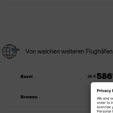
Von welchen weiteren Flughäfen
586
ab €
Basel
Bremen