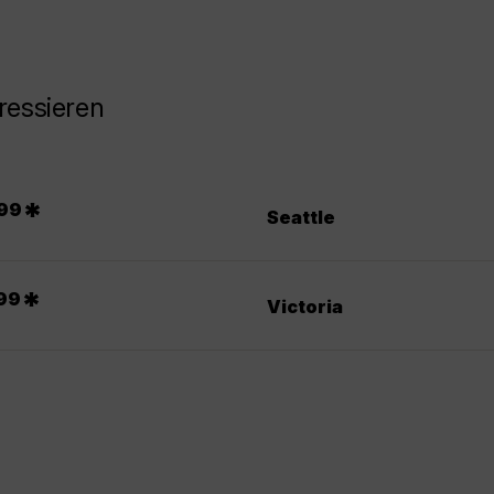
ressieren
*
99
Seattle
*
99
Victoria