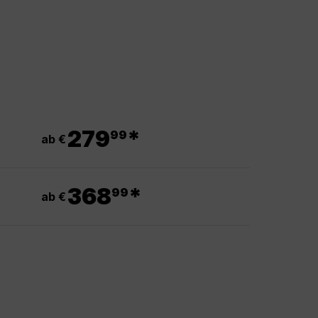
.
279
*
99
ab €
.
368
*
99
ab €