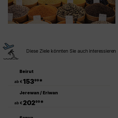
Diese Ziele könnten Sie auch interessieren
Beirut
.
153
*
99
ab €
Jerewan / Eriwan
.
202
*
99
ab €
Sanya