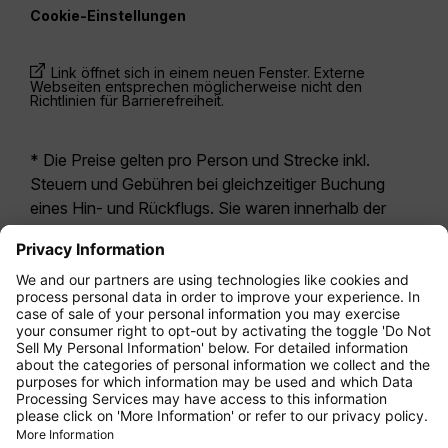
Cookie-Einstellungen
Link öffnet sich in einem neuen Fenster. Externe
Webseiten entsprechen möglicherweise nicht den
Richtlinien für Barrierefreiheit.
* Die Preise gelten pro Person und Strecke inkl.
Steuern und Gebühren bei gleichzeitiger Buchung
eines Hin- und Rückflugs. Sie waren innerhalb der
letzten 24 Stunden verfügbar und sind
möglicherweise nicht mehr aktuell. Bei den für die
Economy Class
angegebenen Tarifen handelt es
sich i.d.R. um Economy Zero, unsere restriktivste
Tarifoption. Es können hierfür zusätzliche Gebühren
für
Aufgabegepäck
oder für andere optionale
Leistungen anfallen. Es gelten die
Allgemeinen
Geschäftsbedingungen
.