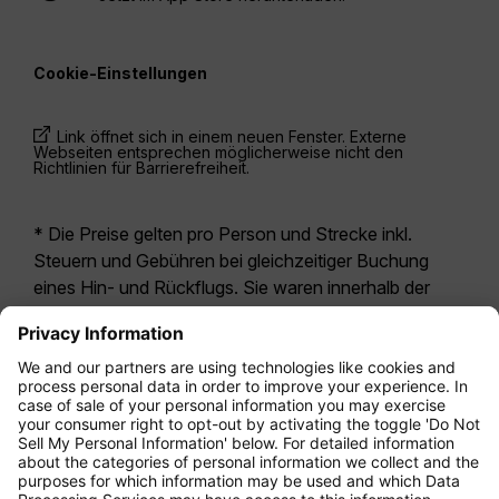
Cookie-Einstellungen
Link öffnet sich in einem neuen Fenster. Externe
Webseiten entsprechen möglicherweise nicht den
Richtlinien für Barrierefreiheit.
* Die Preise gelten pro Person und Strecke inkl.
Steuern und Gebühren bei gleichzeitiger Buchung
eines Hin- und Rückflugs. Sie waren innerhalb der
letzten 24 Stunden verfügbar und sind
möglicherweise nicht mehr aktuell. Bei den für die
Economy Class
angegebenen Tarifen handelt es
sich i.d.R. um Economy Zero, unsere restriktivste
Tarifoption. Es können hierfür zusätzliche Gebühren
für
Aufgabegepäck
oder für andere optionale
Leistungen anfallen. Es gelten die
Allgemeinen