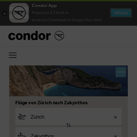
Condor App
öffnen
Flugsuche & Check-in
kostenlos Download im Google Play Store
Flüge von Zürich nach Zakynthos