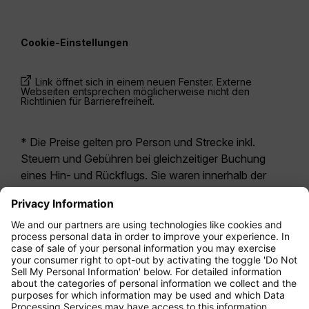
Cookie-Einstellungen
Link öffnet sich in einem neuen Fenster. Externe
Webseiten entsprechen möglicherweise nicht den
Richtlinien für Barrierefreiheit.
* Die Preise gelten pro Person und Strecke inkl.
Steuern und Gebühren bei gleichzeitiger Buchung
eines Hin- und Rückflugs. Sie waren innerhalb der
letzten 24 Stunden verfügbar und sind
möglicherweise nicht mehr aktuell. Bei den für die
Economy Class
angegebenen Tarifen handelt es
sich i.d.R. um Economy Zero, unsere restriktivste
Tarifoption. Es können hierfür zusätzliche Gebühren
für
Aufgabegepäck
oder für andere optionale
Leistungen anfallen. Es gelten die
Allgemeinen
Geschäftsbedingungen
.