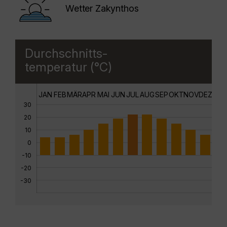
Wetter Zakynthos
Durchschnitts-
temperatur (°C)
JAN
FEB
MÄR
APR
MAI
JUN
JUL
AUG
SEP
OKT
NOV
DEZ
30
20
10
0
-10
-20
-30