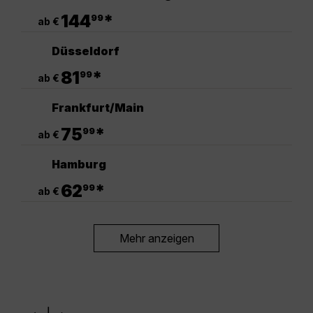
.
144
*
99
ab €
Düsseldorf
.
81
*
99
ab €
Frankfurt/Main
.
75
*
99
ab €
Hamburg
.
62
*
99
ab €
Mehr anzeigen