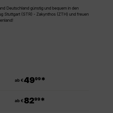
land Deutschland günstig und bequem in den
lug Stuttgart (STR) - Zakynthos (ZTH) und freuen
henland!
.
49
*
99
ab €
.
82
*
99
ab €