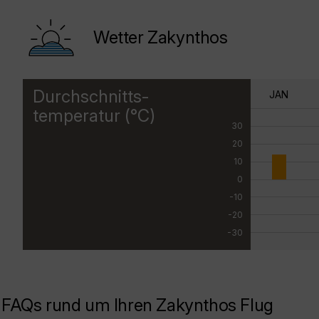
Wetter Zakynthos
Durchschnitts-
JAN
temperatur (°C)
30
20
10
0
-10
-20
-30
FAQs rund um Ihren Zakynthos Flug