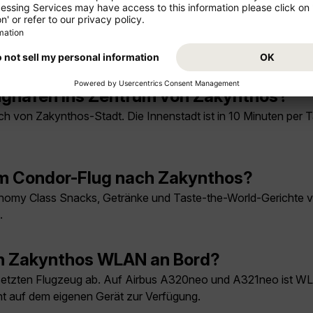
em Condor-Flug nach Zakynthos?
my Class Snacks, Getränke und Taste-the-World-Gerichte vorb
.
ghafen ins Zentrum von Zakynthos?
h von Zakynthos-Stadt. Die Innenstadt ist in 10 Minuten per 
em Condor-Flug nach Zakynthos?
my Class Snacks, Getränke und Taste-the-World-Gerichte vorb
.
ch Zakynthos WLAN an Bord?
tzten Flugzeug ab. Auf Airbus A320neo und A321neo ist WL
nt auf dem eigenen Gerät zur Verfügung.