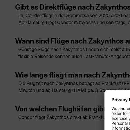
Gibt es Direktflüge nach Zakyntho
Ja, Condor fliegt in der Sommersaison 2026 direkt n
Ab Hamburg fliegt Condor mittwochs und sonntags. 
Wann sind Flüge nach Zakynthos 
Günstige Flüge nach Zakynthos finden sich meist außer
flexible Reisende können auch Last-Minute-Angebote
Wie lange fliegt man nach Zakynt
Die Flugzeit nach Zakynthos beträgt ab Frankfurt (
Minuten und ab Hamburg (HAM) ca. 3 Stunden 20 Mi
Von welchen Flughäfen gibt es Fl
Condor fliegt Zakynthos direkt ab Frankfurt mittwo