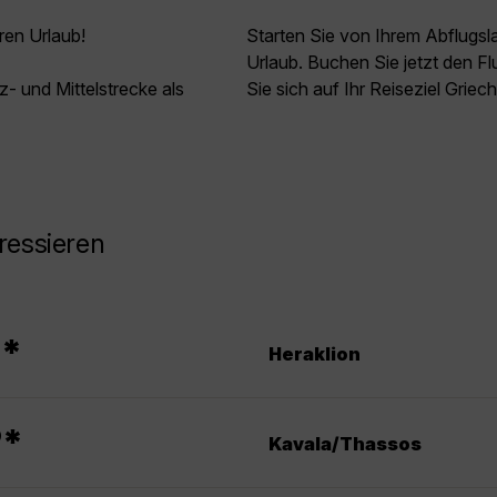
ren Urlaub!
Starten Sie von Ihrem Abflugs
Urlaub. Buchen Sie jetzt den F
z- und Mittelstrecke als
Sie sich auf Ihr Reiseziel Griec
ressieren
*
9
Heraklion
*
9
Kavala/Thassos