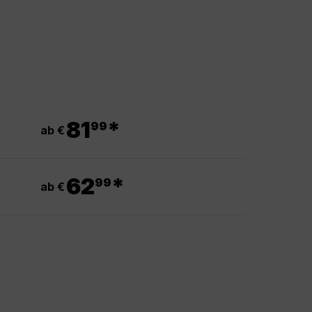
.
81
*
99
ab €
.
62
*
99
ab €