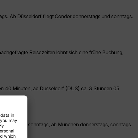
tags. Ab Düsseldorf fliegt Condor donnerstags und sonntags.
 nachgefragte Reisezeiten lohnt sich eine frühe Buchung;
en 40 Minuten, ab Düsseldorf (DUS) ca. 3 Stunden 05
rg mittwochs, sonntags, ab München donnerstags, sonntags.