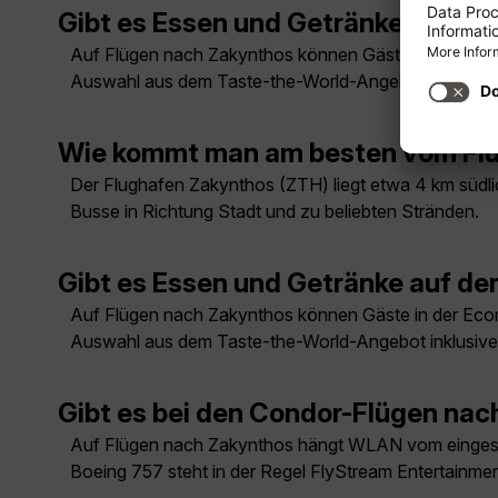
Gibt es Essen und Getränke auf d
Auf Flügen nach Zakynthos können Gäste in der Econo
Auswahl aus dem Taste-the-World-Angebot inklusive
Wie kommt man am besten vom Flu
Der Flughafen Zakynthos (ZTH) liegt etwa 4 km südlic
Busse in Richtung Stadt und zu beliebten Stränden.
Gibt es Essen und Getränke auf d
Auf Flügen nach Zakynthos können Gäste in der Econo
Auswahl aus dem Taste-the-World-Angebot inklusive
Gibt es bei den Condor-Flügen na
Auf Flügen nach Zakynthos hängt WLAN vom eingese
Boeing 757 steht in der Regel FlyStream Entertainme