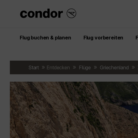
Flug buchen & planen
Flug vorbereiten
Start
Entdecken
Flüge
Griechenland