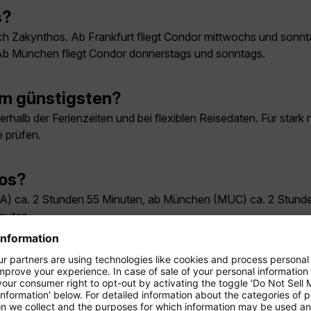
s?
ach Zakynthos. Ab Frankfurt fliegt Condor mittwochs und sonn
Ab München fliegt Condor donnerstags und sonntags.
am günstigsten?
halb der Ferienzeiten und bei flexiblen Reisedaten. Für stark
 prüfen.
hos?
FRA) ca. 2 Stunden 55 Minuten, ab München (MUC) ca. 2 Stund
nuten.
üge nach Zakynthos?
chs, sonntags, ab Düsseldorf donnerstags, sonntags, ab Hambu