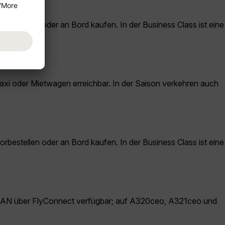
estellen oder an Bord kaufen. In der Business Class ist eine
Taxi oder Mietwagen erreichbar. In der Saison verkehren auch
estellen oder an Bord kaufen. In der Business Class ist eine
AN über FlyConnect verfügbar; auf A320ceo, A321ceo und