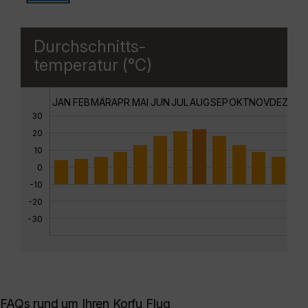
Durchschnitts-
temperatur (°C)
JAN
FEB
MÄR
APR
MAI
JUN
JUL
AUG
SEP
OKT
NOV
DEZ
30
20
10
0
-10
-20
-30
FAQs rund um Ihren Korfu Flug