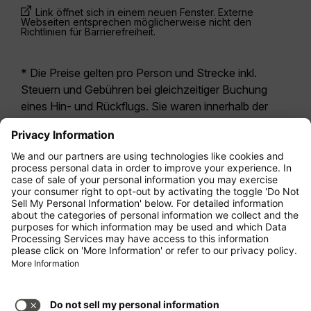
Link öffnet sich in einem neuen Fenster. Externe
Webseiten entsprechen möglicherweise nicht den
Richtlinien für Barrierefreiheit.
* Die Preise gelten pro Person und Strecke inkl.
Steuern und Gebühren bei gleichzeitiger Buchung
eines Hin- und Rückflugs. Sie waren innerhalb der
letzten 24 Stunden verfügbar und sind
möglicherweise nicht mehr aktuell. Bei den für die
Economy Class
angegebenen Tarifen handelt es
sich i.d.R. um Economy Zero, unsere restriktivste
Tarifoption. Es können hierfür zusätzliche Gebühren
für
Aufgabegepäck
oder für andere optionale
Leistungen anfallen. Es gelten die
Allgemeinen
Geschäftsbedingungen
.