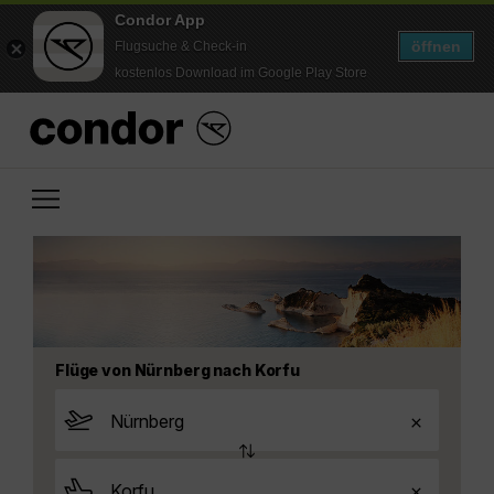
Condor App
öffnen
Flugsuche & Check-in
kostenlos Download im Google Play Store
Flüge von Nürnberg nach Korfu