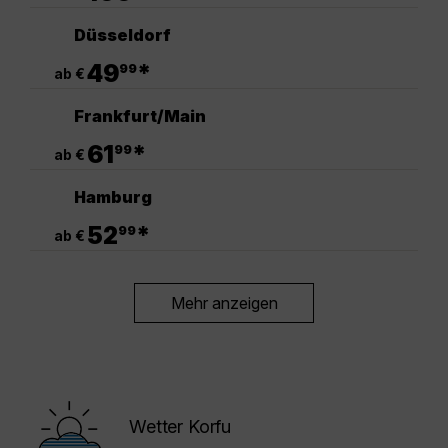
Düsseldorf
.
49
*
99
ab €
Frankfurt/Main
.
61
*
99
ab €
Hamburg
.
52
*
99
ab €
Mehr anzeigen
Wetter Korfu