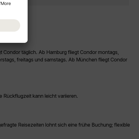
egt Condor täglich. Ab Hamburg fliegt Condor montags,
erstags, freitags und samstags. Ab München fliegt Condor
Rückflugzeit kann leicht variieren.
efragte Reisezeiten lohnt sich eine frühe Buchung; flexible