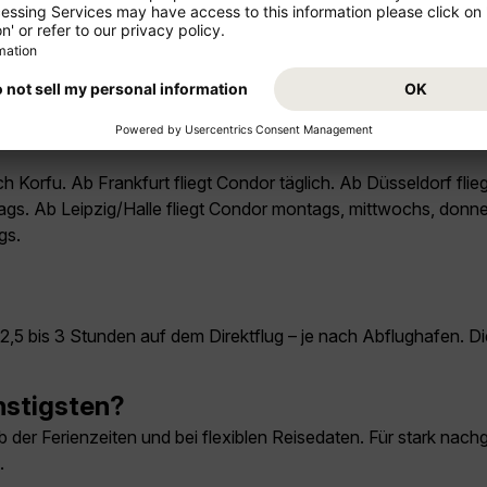
h Korfu. Ab Frankfurt fliegt Condor täglich. Ab Düsseldorf fli
ags. Ab Leipzig/Halle fliegt Condor montags, mittwochs, donn
gs.
,5 bis 3 Stunden auf dem Direktflug – je nach Abflughafen. Die 
nstigsten?
 der Ferienzeiten und bei flexiblen Reisedaten. Für stark nachg
.