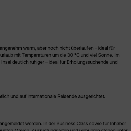
st angenehm warm, aber noch nicht überlaufen – ideal für
rlaub mit Temperaturen um die 30 °C und viel Sonne. Im
sel deutlich ruhiger – ideal für Erholungssuchende und
lich und auf internationale Reisende ausgerichtet.
ngemeldet werden. In der Business Class sowie für Inhaber
erlaubten Maßen, Ausrüstungsarten und Gebühren stehen unter