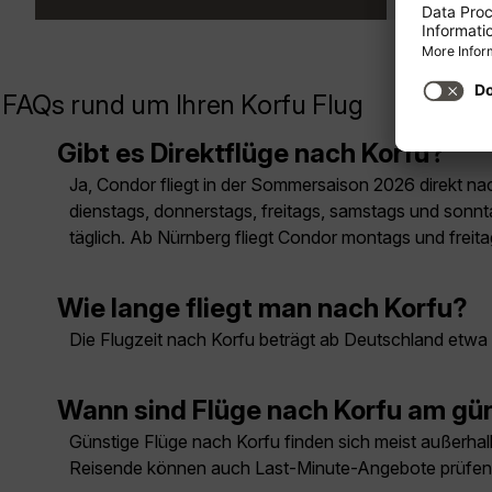
FAQs rund um Ihren Korfu Flug
Gibt es Direktflüge nach Korfu?
Ja, Condor fliegt in der Sommersaison 2026 direkt nac
dienstags, donnerstags, freitags, samstags und sonnt
täglich. Ab Nürnberg fliegt Condor montags und freita
Wie lange fliegt man nach Korfu?
Die Flugzeit nach Korfu beträgt ab Deutschland etwa 2
Wann sind Flüge nach Korfu am gü
Günstige Flüge nach Korfu finden sich meist außerhalb
Reisende können auch Last-Minute-Angebote prüfen