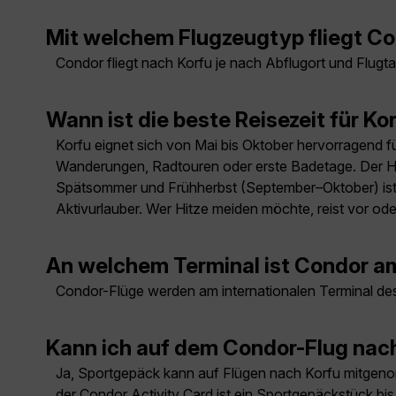
Mit welchem Flugzeugtyp fliegt C
Condor fliegt nach Korfu je nach Abflugort und Flugt
Wann ist die beste Reisezeit für Ko
Korfu eignet sich von Mai bis Oktober hervorragend für
Wanderungen, Radtouren oder erste Badetage. Der Ho
Spätsommer und Frühherbst (September–Oktober) ist d
Aktivurlauber. Wer Hitze meiden möchte, reist vor od
An welchem Terminal ist Condor a
Condor-Flüge werden am internationalen Terminal des 
Kann ich auf dem Condor-Flug na
Ja, Sportgepäck kann auf Flügen nach Korfu mitgeno
der Condor Activity Card ist ein Sportgepäckstück b