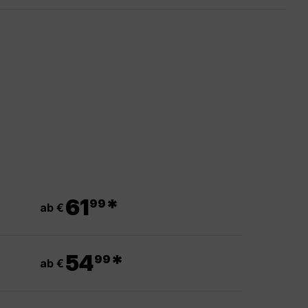
.
61
*
99
ab €
.
54
*
99
ab €