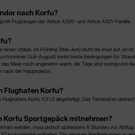
ondor nach Korfu?
ag mit Flugzeugen der Airbus A320- und Airbus A321-Familie.
rfu?
 einen Urlaub. Im Frühling (Mai–Juni) blüht die Insel auf, es i
chsommer (Juli–August) bietet beste Bedingungen für Strandu
as Meer noch angenehm warm, die Tage sind sonnig und die In
er nach der Hauptsaison.
m Flughafen Korfu?
Flughafens Korfu (CFU) abgefertigt. Das Terminal ist übersicht
ch Korfu Sportgepäck mitnehmen?
mmen werden, muss jedoch spätestens 8 Stunden vor Abflug a
is 30 kg kostenfrei enthalten. Die genauen Bestimmungen zu 