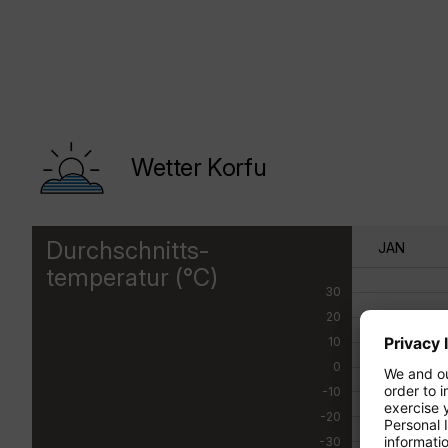
Wetter Korfu
Durchschnitts-
JAN
temperatur (°C)
30
20
10
0
-10
-20
-30