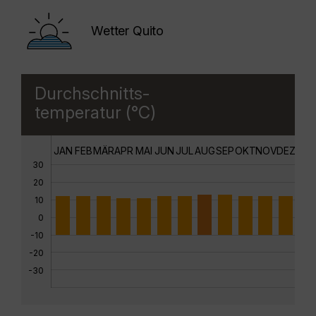
Wetter Quito
Durchschnitts-
temperatur (°C)
JAN
FEB
MÄR
APR
MAI
JUN
JUL
AUG
SEP
OKT
NOV
DEZ
30
20
10
0
-10
-20
-30