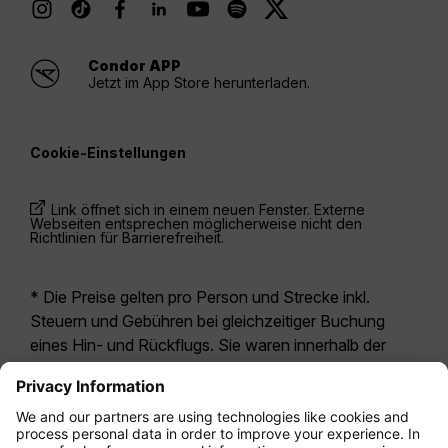
Condor APP
Jetzt im App Store herunterladen.
Cookie-Einstellungen
Link öffnet sich in einem neuen Fenster. Externe
Webseiten entsprechen möglicherweise nicht den
Richtlinien für Barrierefreiheit.
* Die Preise gelten pro Person und Strecke inkl.
Steuern und Gebühren bei gleichzeitiger Buchung
eines Hin- und Rückflugs. Sie waren innerhalb der
letzten 24 Stunden verfügbar und sind
möglicherweise nicht mehr aktuell. Bei den für die
Economy Class
angegebenen Tarifen handelt es
sich i.d.R. um Economy Zero, unsere restriktivste