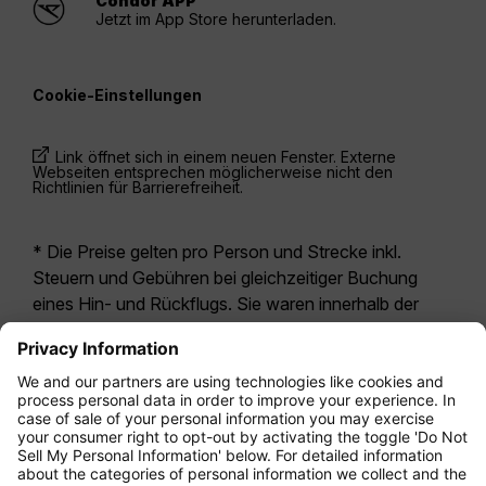
Condor APP
Jetzt im App Store herunterladen.
Cookie-Einstellungen
Link öffnet sich in einem neuen Fenster. Externe
Webseiten entsprechen möglicherweise nicht den
Richtlinien für Barrierefreiheit.
* Die Preise gelten pro Person und Strecke inkl.
Steuern und Gebühren bei gleichzeitiger Buchung
eines Hin- und Rückflugs. Sie waren innerhalb der
letzten 24 Stunden verfügbar und sind
möglicherweise nicht mehr aktuell. Bei den für die
Economy Class
angegebenen Tarifen handelt es
sich i.d.R. um Economy Zero, unsere restriktivste
Tarifoption. Es können hierfür zusätzliche Gebühren
für
Aufgabegepäck
oder für andere optionale