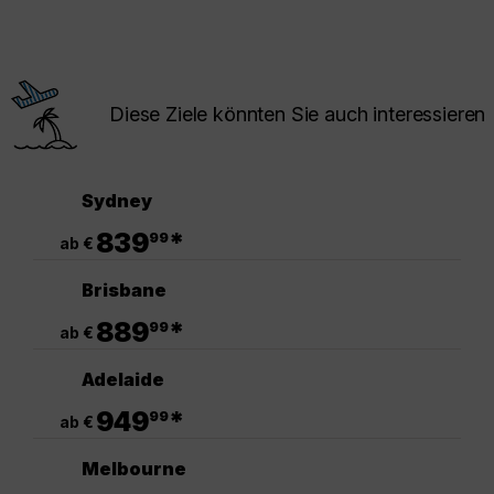
Diese Ziele könnten Sie auch interessieren
Sydney
.
839
*
99
ab €
Brisbane
.
889
*
99
ab €
Adelaide
.
949
*
99
ab €
Melbourne