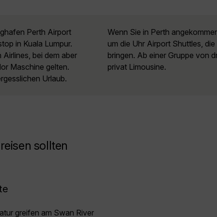
ughafen Perth Airport
Wenn Sie in Perth angekommen 
top in Kuala Lumpur.
um die Uhr Airport Shuttles, die
Airlines, bei dem aber
bringen. Ab einer Gruppe von d
dor Maschine gelten.
privat Limousine.
ergesslichen Urlaub.
eisen sollten
te
Natur greifen am Swan River