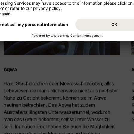
Aqwa
S
Haie, Stachelrochen oder Meeresschildkröten, alles
I
Lebewesen die man üblicherweise nicht aus nächster
R
Nähe zu Gesicht bekommt, können sie im Aqwa
d
hautnah betrachten. Das Aqwa hat zudem
K
Australiens längsten Unterwassertunnel, wodurch
a
man das Gefühl bekommt, selbst unter Wasser zu
e
sein. Im Touch Pool haben Sie auch die Möglichkeit
einige ungefährliche Meerestiere zu berühren.