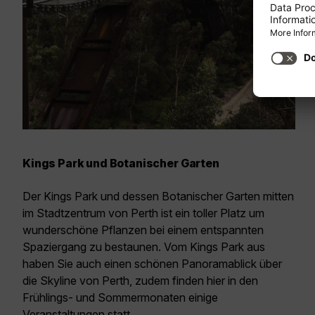
Kings Park und Botanischer Garten
Der Kings Park und dessen Botanischer Garten mitten
im Stadtzentrum von Perth ist ein toller Platz um
wunderschöne Pflanzen bei einem entspannten
Spaziergang zu bestaunen. Vom Kings Park aus
haben Sie auch einen schönen Panoramablick über
die Skyline von Perth, zudem finden hier in den
Frühlings- und Sommermonaten einige
Veranstaltungen statt.