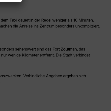
 dem Taxi dauert in der Regel weniger als 10 Minuten.
machen die Anreise ins Zentrum besonders unkompliziert.
Besonders sehenswert sind das Fort Zoutman, das
r wenige Kilometer entfernt. Die Stadt verbindet
ationszwecken. Verbindliche Angaben ergeben sich
.