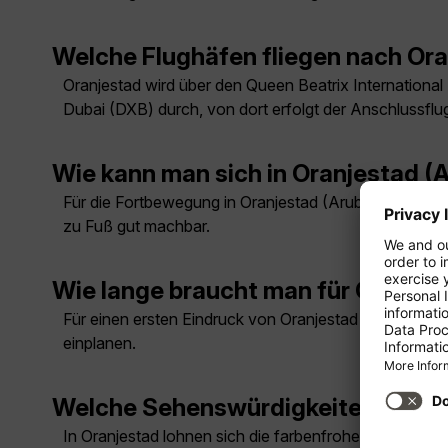
Welche Flughäfen fliegen nach Or
Oranjestad wird über den Queen Beatrix International
Dubai (DXB) durch, von dort erfolgt der Anschlussflug
Wie kann man sich in Oranjestad 
Für die Fortbewegung in Oranjestad (Aruba) eignen sic
zu Fuß gut machbar.
Wie lange braucht man für Oranjes
Für einen ersten Eindruck von Oranjestad (Aruba) reic
einplanen.
Welche Sehenswürdigkeiten muss m
In Oranjestad lohnen sich die farbenfrohe Innenstad