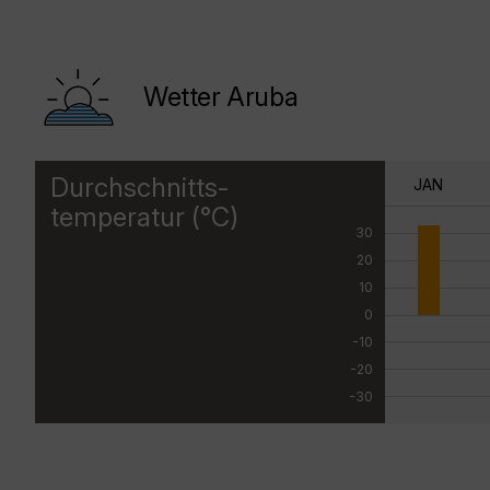
Wetter Aruba
Durchschnitts-
JAN
temperatur (°C)
30
20
10
0
-10
-20
-30