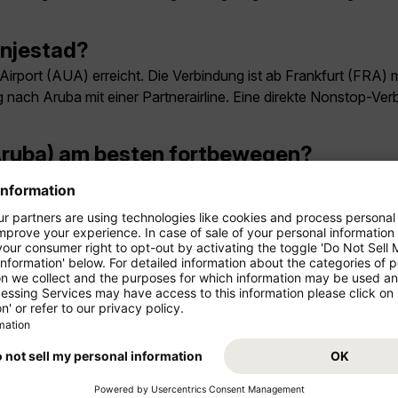
anjestad?
 Airport (AUA) erreicht. Die Verbindung ist ab Frankfurt (FRA)
 nach Aruba mit einer Partnerairline. Eine direkte Nonstop-Ver
(Aruba) am besten fortbewegen?
h je nach Ziel Taxis, App-Fahrdienste, Mietwagen und öffentlic
tad (Aruba)?
hen meist zwei bis drei volle Tage. Wer Ausflüge in die Umgebu
an in Oranjestad (Aruba) sehen?
t, Eagle Beach, Palm Beach und Ausflüge zum Arikok-Nationalp