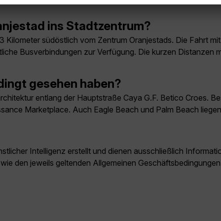
njestad ins Stadtzentrum?
a 3 Kilometer südöstlich vom Zentrum Oranjestads. Die Fahrt mit
ntliche Busverbindungen zur Verfügung. Die kurzen Distanzen 
edingt gesehen haben?
larchitektur entlang der Hauptstraße Caya G.F. Betico Croes. 
nce Marketplace. Auch Eagle Beach und Palm Beach liegen nu
licher Intelligenz erstellt und dienen ausschließlich Inform
owie den jeweils geltenden Allgemeinen Geschäftsbedingungen