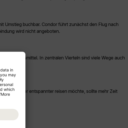
 mit Umstieg buchbar. Condor führt zunächst den Flug nach
bindung wird nicht angeboten.
he Verkehrsmittel. In zentralen Vierteln sind viele Wege auch
ng plant oder entspannter reisen möchte, sollte mehr Zeit
ark.