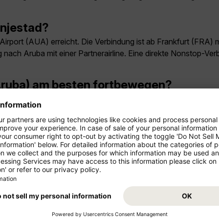
anjestad?
 Airport (AUA) erreicht. Die Verbindung ist ab Frankfurt (FRA)
 nach Aruba mit einer Partnerairline. Eine direkte Nonstop-Ver
(Aruba) am besten fortbewegen?
h je nach Ziel Taxis, App-Fahrdienste, Mietwagen und öffentlic
tad (Aruba)?
hen meist zwei bis drei volle Tage. Wer Ausflüge in die Umgebu
an in Oranjestad (Aruba) sehen?
t, Eagle Beach, Palm Beach und Ausflüge zum Arikok-Nationalp