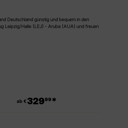
land Deutschland günstig und bequem in den
lug Leipzig/Halle (LEJ) - Aruba (AUA) und freuen
!
.
329
*
99
ab €