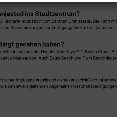
njestad ins Stadtzentrum?
a 3 Kilometer südöstlich vom Zentrum Oranjestads. Die Fahrt mit
ntliche Busverbindungen zur Verfügung. Die kurzen Distanzen 
edingt gesehen haben?
larchitektur entlang der Hauptstraße Caya G.F. Betico Croes. 
nce Marketplace. Auch Eagle Beach und Palm Beach liegen nu
licher Intelligenz erstellt und dienen ausschließlich Inform
owie den jeweils geltenden Allgemeinen Geschäftsbedingungen