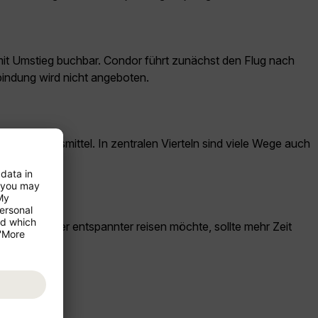
 mit Umstieg buchbar. Condor führt zunächst den Flug nach
bindung wird nicht angeboten.
he Verkehrsmittel. In zentralen Vierteln sind viele Wege auch
ng plant oder entspannter reisen möchte, sollte mehr Zeit
ark.