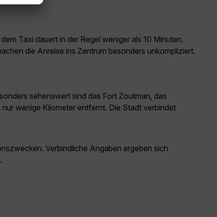
 dem Taxi dauert in der Regel weniger als 10 Minuten.
machen die Anreise ins Zentrum besonders unkompliziert.
Besonders sehenswert sind das Fort Zoutman, das
r wenige Kilometer entfernt. Die Stadt verbindet
ationszwecken. Verbindliche Angaben ergeben sich
.