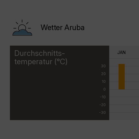
Wetter Aruba
Durchschnitts-
JAN
temperatur (°C)
30
20
10
0
-10
-20
-30