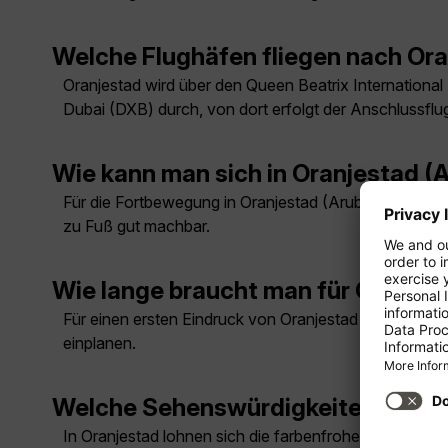
Welche Flughäfen fliegen nach Or
Oranjestad wird über den Queen Beatrix International
Dubai (DXB) durch, von dort erfolgt der Anschlussflug
Wie kann man sich in Oranjestad 
Für die Fortbewegung in Oranjestad (Aruba) eignen sic
zu Fuß gut machbar.
Wie lange braucht man für Oranjes
Für einen ersten Eindruck von Oranjestad (Aruba) reic
einplanen.
Welche Sehenswürdigkeiten muss m
In Oranjestad lohnen sich die farbenfrohe Innenstad