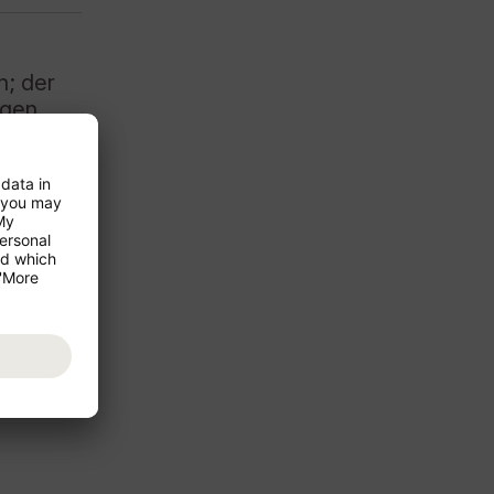
n; der
gen.
t, gestellt
 vor Ihrem