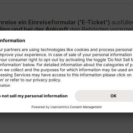
nreise ein Einreiseformular ('E-Ticket')
ausfülle
ing und bei der Ankunft
den Behörden vorzuzei
rufen.
f Informationen, die von externen Quellen, z.B. dem Auswärtigen Am
ändigkeit und Aktualität dieser Angaben. Bitte informieren Sie sich