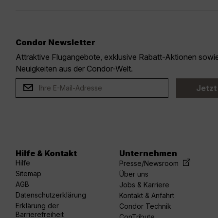
Condor Newsletter
Attraktive Flugangebote, exklusive Rabatt-Aktionen sow
Neuigkeiten aus der Condor-Welt.
Jetzt
Hilfe & Kontakt
Unternehmen
acebook
linkedin
youtube
spotify
twitter
Hilfe
Presse/Newsroom
Sitemap
Über uns
AGB
Jobs & Karriere
Datenschutzerklärung
Kontakt & Anfahrt
Erklärung der
Condor Technik
Barrierefreiheit
ConTribute