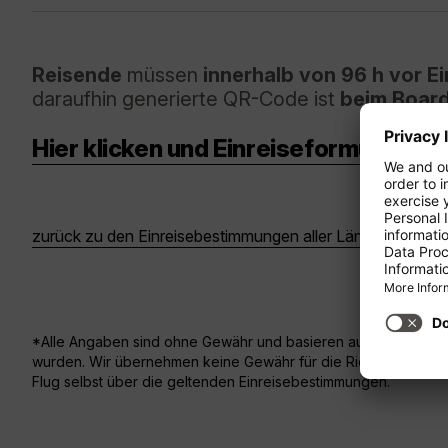
Reisende
müssen
innerhalb von 96 h vor Ei
daraufhin generierte QR-Code ist
beim Board
Hier klicken und Einreiseformular auf
zurück zu den Einreisebestimmungen aller Länder
*Alle Angaben sind ohne Gewähr und basieren ausschließlich au
wurden. Wir übernehmen keine Gewähr für die Richtigkeit, Vollst
Flug selbst über die geltenden Einreisebestimmungen.