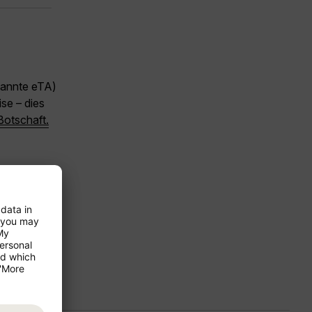
nannte eTA)
se – dies
Botschaft.