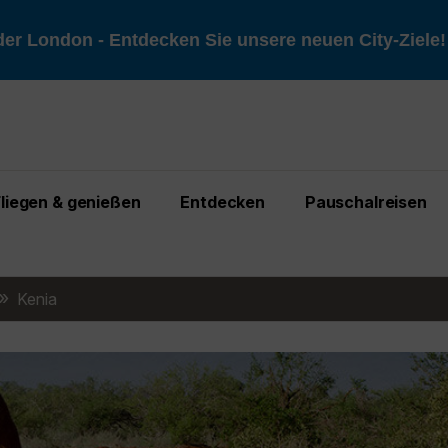
er London - Entdecken Sie unsere neuen City-Ziele
Fliegen & genießen
Entdecken
Pauschalreisen
Kenia