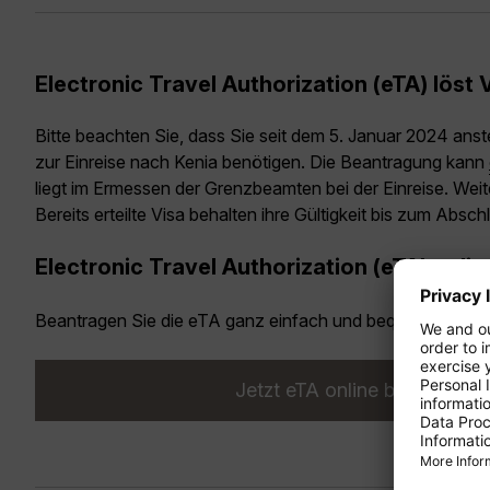
Electronic Travel Authorization (eTA) löst
Bitte beachten Sie, dass Sie seit dem
5. Januar 2024
anste
zur Einreise nach Kenia benötigen. Die Beantragung kann
liegt im Ermessen der Grenzbeamten bei der Einreise. Weit
Bereits erteilte Visa behalten ihre Gültigkeit bis zum Absch
Electronic Travel Authorization (eTA) onli
Beantragen Sie die eTA ganz einfach und bequem gleich h
Jetzt eTA online beantragen