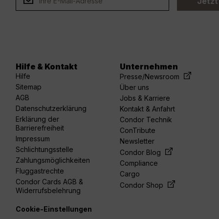
Jetzt
Hilfe & Kontakt
Unternehmen
acebook
linkedin
youtube
spotify
twitter
Hilfe
Presse/Newsroom
Sitemap
Über uns
AGB
Jobs & Karriere
Datenschutzerklärung
Kontakt & Anfahrt
Erklärung der
Condor Technik
Barrierefreiheit
ConTribute
Impressum
Newsletter
Schlichtungsstelle
Condor Blog
Zahlungsmöglichkeiten
Compliance
Fluggastrechte
Cargo
Condor Cards AGB &
Condor Shop
Widerrufsbelehrung
Cookie-Einstellungen