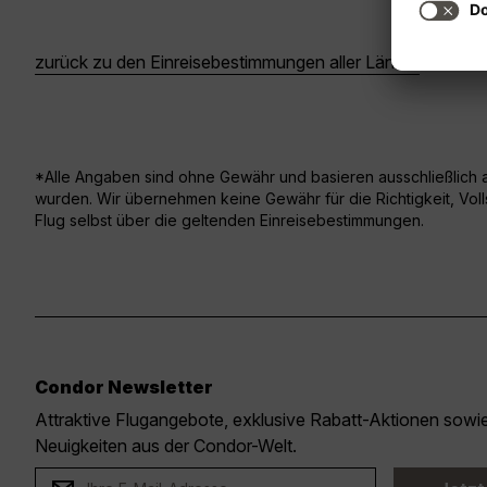
zurück zu den Einreisebestimmungen aller Länder
*Alle Angaben sind ohne Gewähr und basieren ausschließlich au
wurden. Wir übernehmen keine Gewähr für die Richtigkeit, Vollst
Flug selbst über die geltenden Einreisebestimmungen.
Condor Newsletter
Attraktive Flugangebote, exklusive Rabatt-Aktionen sow
Neuigkeiten aus der Condor-Welt.