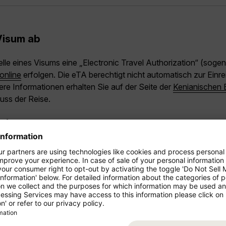
 Visum ab
lle eines Visums eine „Electronic Travel Authorization“ (soge
online
erfolgen. Die eTA berechtigt nicht automatisch zur Einrei
ere Informationen erhalten Sie auf der Seite der
Kenianischen 
luss der Reise.
ne beantragen
ier.