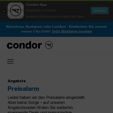
Condor App
öffnen
Flugsuche & Check-in
kostenlos Download im Google Play Store
Barcelona, Budapest oder London - Entdecken Sie unsere
neuen City-Ziele!
Jetzt Städtetrip buchen
Angebote
Preisalarm
Leider haben wir den Preisalarm eingestellt.
Aber keine Sorge – auf unseren
Angebotsseiten finden Sie weiterhin
spannende Deals und preisgünstige