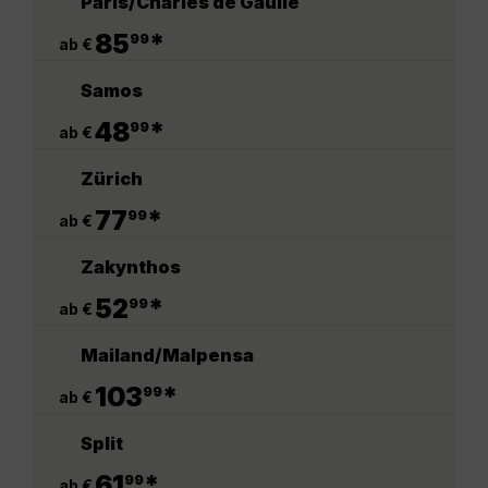
Paris/Charles de Gaulle
.
85
*
99
ab €
Samos
.
48
*
99
ab €
Zürich
.
77
*
99
ab €
Zakynthos
.
52
*
99
ab €
Mailand/Malpensa
.
103
*
99
ab €
Split
.
61
*
99
ab €