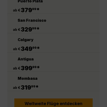
Puerto Plata
.
379
*
99
ab €
San Francisco
.
329
*
99
ab €
Calgary
.
349
*
99
ab €
Antigua
.
399
*
99
ab €
Mombasa
.
319
*
99
ab €
Weltweite Flüge entdecken