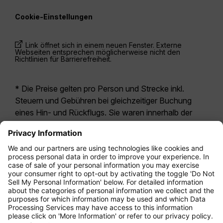
Cookie-Einstellungen
Link öffnet sich in einem neuen Fenster. Externe
Webseiten entsprechen möglicherweise nicht den
Richtlinien für Barrierefreiheit.
* Die Preise gelten pro Person und Strecke inkl.
Steuern und Gebühren bei gleichzeitiger Buchung
eines Hin- und Rückflugs. Sie waren innerhalb der
letzten 24 Stunden verfügbar und sind
möglicherweise nicht mehr aktuell. Bei den für die
Economy Class
angegebenen Tarifen handelt es
sich i.d.R. um Economy Zero, unsere restriktivste
Tarifoption. Es können hierfür zusätzliche Gebühren
für
Aufgabegepäck
oder für andere optionale
Leistungen anfallen. Es gelten die
Allgemeinen
Geschäftsbedingungen
.