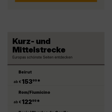
Kurz- und
Mittelstrecke
Europas schönste Seiten entdecken
Beirut
.
153
*
99
ab €
Rom/Fiumicino
.
122
*
99
ab €