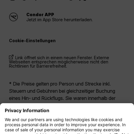
Condor APP
Jetzt im App Store herunterladen.
Cookie-Einstellungen
Link öffnet sich in einem neuen Fenster. Externe
Webseiten entsprechen möglicherweise nicht den
Richtlinien für Barrierefreiheit.
* Die Preise gelten pro Person und Strecke inkl.
Steuern und Gebühren bei gleichzeitiger Buchung
eines Hin- und Rückflugs. Sie waren innerhalb der
letzten 24 Stunden verfügbar und sind
möglicherweise nicht mehr aktuell. Bei den für die
Economy Class
angegebenen Tarifen handelt es
sich i.d.R. um Economy Zero, unsere restriktivste