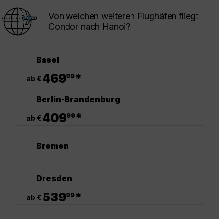
Von welchen weiteren Flughäfen fliegt
Condor nach Hanoi?
Basel
.
469
*
99
ab €
Berlin-Brandenburg
.
409
*
99
ab €
Bremen
Dresden
.
539
*
99
ab €