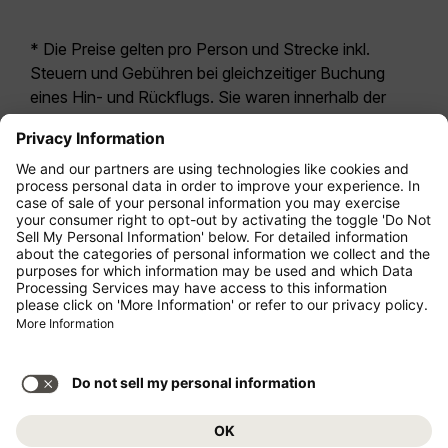
* Die Preise gelten pro Person und Strecke inkl.
Steuern und Gebühren bei gleichzeitiger Buchung
eines Hin- und Rückflugs. Sie waren innerhalb der
letzten 24 Stunden verfügbar und sind
möglicherweise nicht mehr aktuell. Bei den für die
Economy Class
angegebenen Tarifen handelt es
sich i.d.R. um Economy Zero, unsere restriktivste
Tarifoption. Es können hierfür zusätzliche Gebühren
für
Aufgabegepäck
oder für andere optionale
Leistungen anfallen. Es gelten die
Allgemeinen
Geschäftsbedingungen
.