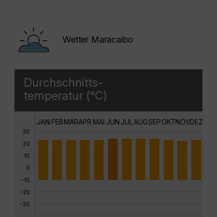
Wetter Maracaibo
Durchschnitts-
temperatur (°C)
JAN
FEB
MÄR
APR
MAI
JUN
JUL
AUG
SEP
OKT
NOV
DEZ
30
20
10
0
-10
-20
-30