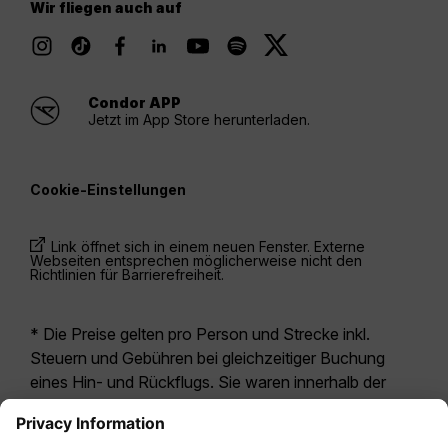
Wir fliegen auch auf
Condor APP
Jetzt im App Store herunterladen.
Cookie-Einstellungen
Link öffnet sich in einem neuen Fenster. Externe
Webseiten entsprechen möglicherweise nicht den
Richtlinien für Barrierefreiheit.
* Die Preise gelten pro Person und Strecke inkl.
Steuern und Gebühren bei gleichzeitiger Buchung
eines Hin- und Rückflugs. Sie waren innerhalb der
letzten 24 Stunden verfügbar und sind
möglicherweise nicht mehr aktuell. Bei den für die