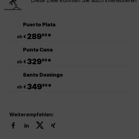
Diese Ziele könnten Sie auch interessieren
Puerto Plata
.
289
*
99
ab €
Punta Cana
.
329
*
99
ab €
Santo Domingo
.
349
*
99
ab €
Weiterempfehlen: