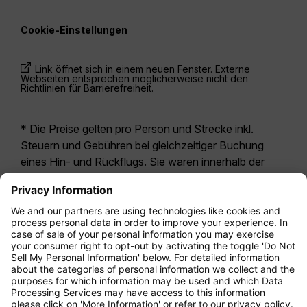
Cookie-Einstellungen
Link öffnet sich in einem neuen Fenster. Externe
Webseiten entsprechen möglicherweise nicht den
Richtlinien für Barrierefreiheit.
* Die Preise gelten pro Person und Strecke inkl.
Steuern und Gebühren bei gleichzeitiger Buchung
eines Hin- und Rückflugs. Sie waren innerhalb der
letzten 24 Stunden verfügbar und sind
möglicherweise nicht mehr aktuell. Bei den für die
Economy Class
angegebenen Tarifen handelt es
sich i.d.R. um Economy Zero, unsere restriktivste
Tarifoption. Es können hierfür zusätzliche Gebühren
für
Aufgabegepäck
oder für andere optionale
Leistungen anfallen. Es gelten die
Allgemeinen
Geschäftsbedingungen
.