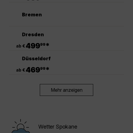
Bremen
Dresden
.
499
*
99
ab €
Düsseldorf
.
469
*
99
ab €
Mehr anzeigen
Wetter Spokane