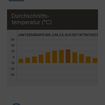
Durchschnitts-
temperatur (°C)
JAN
FEB
MÄR
APR
MAI
JUN
JUL
AUG
SEP
OKT
NOV
DEZ
30
20
10
0
-10
-20
-30