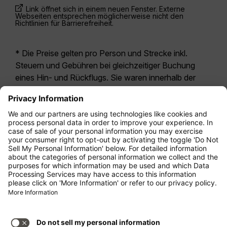
Link öffnet sich in einem neuen Fenster. Externe
Webseiten entsprechen möglicherweise nicht den
Richtlinien für Barrierefreiheit.
* Die Preise gelten pro Person und Strecke inkl.
Steuern und Gebühren bei gleichzeitiger Buchung
eines Hin- und Rückflugs. Sie waren innerhalb der
letzten 24 Stunden verfügbar und sind
möglicherweise nicht mehr aktuell. Bei den für die
Economy Class
angegebenen Tarifen handelt es
sich i.d.R. um Economy Zero, unsere restriktivste
Tarifoption. Es können hierfür zusätzliche Gebühren
für
Aufgabegepäck
oder für andere optionale
Leistungen anfallen. Es gelten die
Allgemeinen
Geschäftsbedingungen
.