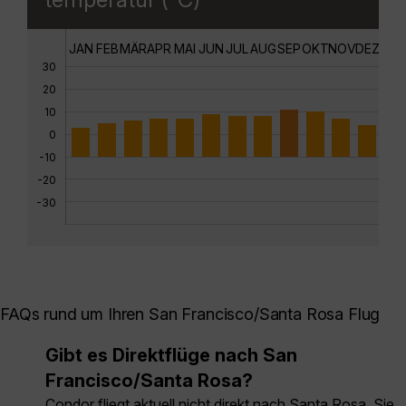
JAN
FEB
MÄR
APR
MAI
JUN
JUL
AUG
SEP
OKT
NOV
DEZ
30
20
10
0
-10
-20
-30
FAQs rund um Ihren San Francisco/Santa Rosa Flug
Gibt es Direktflüge nach San
Francisco/Santa Rosa?
Condor fliegt aktuell nicht direkt nach Santa Rosa. Sie