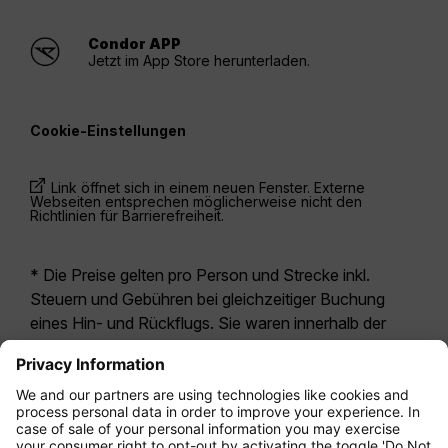
Condor APP
Jetzt im App Store herunterladen.
Cookie-Einstellungen
Link öffnet sich in einem neuen Fenster. Externe
Webseiten entsprechen möglicherweise nicht den
Richtlinien für Barrierefreiheit.
* Die Preise gelten pro Person und Strecke inkl.
Steuern und Gebühren bei gleichzeitiger Buchung
eines Hin- und Rückflugs. Sie waren innerhalb der
letzten 24 Stunden verfügbar und sind
möglicherweise nicht mehr aktuell. Bei den für die
Economy Class
angegebenen Tarifen handelt es
sich i.d.R. um Economy Zero, unsere restriktivste
Tarifoption. Es können hierfür zusätzliche Gebühren