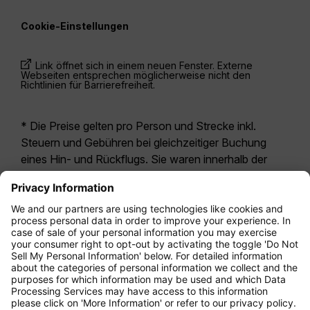
Cookie-Einstellungen
Link öffnet sich in einem neuen Fenster. Externe
Webseiten entsprechen möglicherweise nicht den
Richtlinien für Barrierefreiheit.
* Die Preise gelten pro Person und Strecke inkl.
Steuern und Gebühren bei gleichzeitiger Buchung
eines Hin- und Rückflugs. Sie waren innerhalb der
letzten 24 Stunden verfügbar und sind
möglicherweise nicht mehr aktuell. Bei den für die
Economy Class
angegebenen Tarifen handelt es
sich i.d.R. um Economy Zero, unsere restriktivste
Tarifoption. Es können hierfür zusätzliche Gebühren
für
Aufgabegepäck
oder für andere optionale
Leistungen anfallen. Es gelten die
Allgemeinen
Geschäftsbedingungen
.