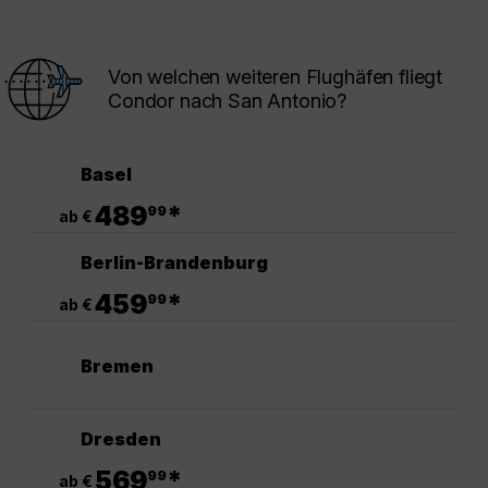
Von welchen weiteren Flughäfen fliegt
Condor nach San Antonio?
Basel
.
489
*
99
ab €
Berlin-Brandenburg
.
459
*
99
ab €
Bremen
Dresden
.
569
*
99
ab €