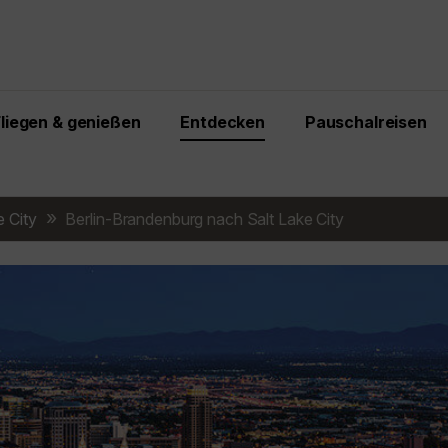
Fliegen & genießen
Entdecken
Pauschalreisen
e City
Berlin-Brandenburg nach Salt Lake City