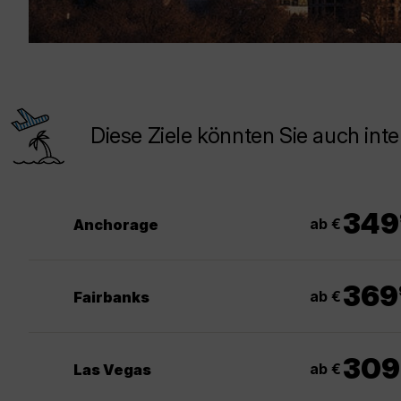
Diese Ziele könnten Sie auch inte
349
ab €
Anchorage
369
ab €
Fairbanks
309
ab €
Las Vegas