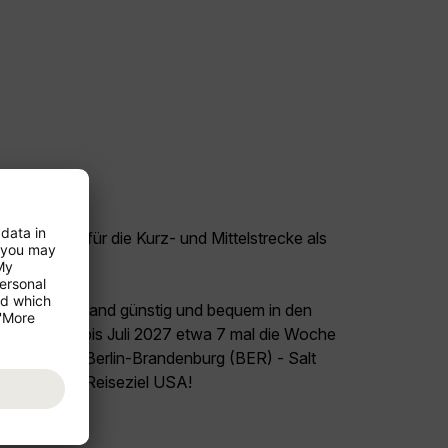
tige Flüge für die Kurz- und Mittelstrecke als
eckenflüge.
land Deutschland günstig und bequem in den
August 2026 bis Juli 2027 etwa 7 mal die Woche
tzt den Flug Berlin-Brandenburg (BER) - Salt
sich auf Ihr Reiseziel USA!