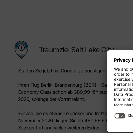
Traumziel Salt Lake City
Starten Sie jetzt mit Condor zu günstigen Preisen in Ih
Ihren Flug Berlin-Brandenburg (BER) - Salt Lake City 
Economy Class schon ab 380,99 €* buchen. Das Ang
2026, solange der Vorrat reicht.
Für alle, die es etwas luxuriöser und trotzdem unschl
November 2026 fliegen Sie ab 490,99 €* Premium Cl
Sitzkomfort und vielen weiteren Extras.