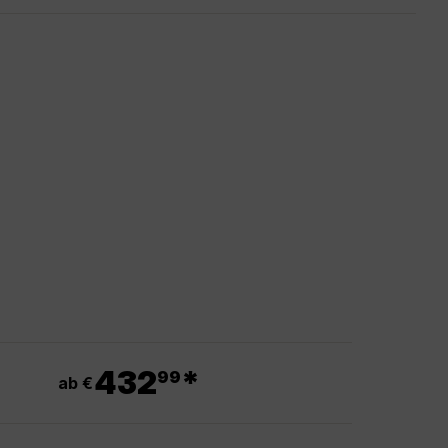
.
432
*
99
ab €