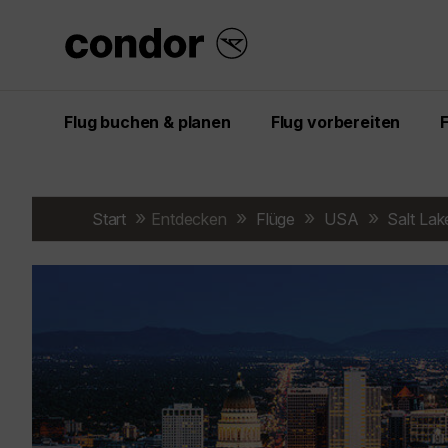
Flug buchen & planen
Flug vorbereiten
Start
Entdecken
Flüge
USA
Salt Lak