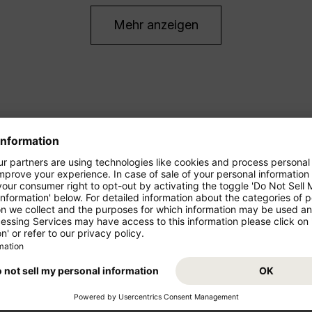
Mehr anzeigen
ren Urlaub!
Condor bietet Ihnen sowohl güns
auch Flugangebote für Langstr
(SLC) können Sie in der
ebot gilt im November
Starten Sie von Ihrem Abflugs
Urlaub. Condor fliegt Sie von 
an Ihr Traumziel! Buchen Sie je
agbar günstig mögen: Im
Lake City (SLC) und freuen Sie 
ass – mit mehr