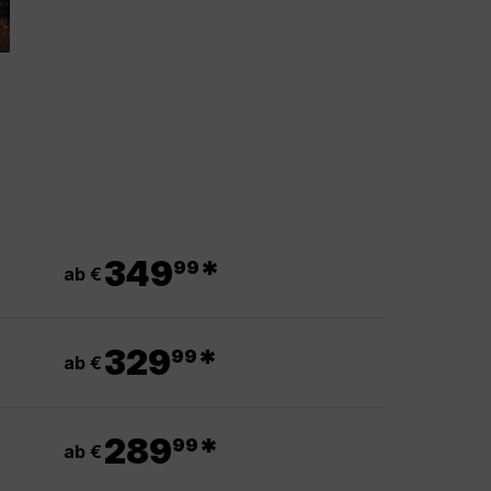
.
349
*
99
ab €
.
329
*
99
ab €
.
289
*
99
ab €