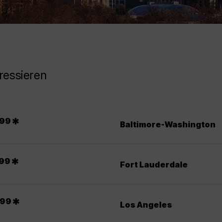
ressieren
.
*
99
Baltimore-Washington
.
*
99
Fort Lauderdale
.
*
99
Los Angeles