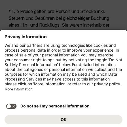
* Die Preise gelten pro Person und Strecke inkl.
Steuern und Gebühren bei gleichzeitiger Buchung
eines Hin- und Rückflugs. Sie waren innerhalb der
letzten 24 Stunden verfügbar und sind
möglicherweise nicht mehr aktuell. Bei den für die
Economy Class
angegebenen Tarifen handelt es
sich i.d.R. um Economy Zero, unsere restriktivste
Tarifoption. Es können hierfür zusätzliche Gebühren
für
Aufgabegepäck
oder für andere optionale
Leistungen anfallen. Es gelten die
Allgemeinen
Geschäftsbedingungen
.