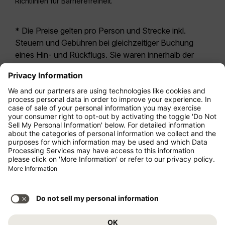
Richtlinien für Barrierefreiheit.
* Die Preise gelten pro Person und Strecke inkl.
Steuern und Gebühren bei gleichzeitiger Buchung
eines Hin- und Rückflugs. Sie waren innerhalb der
letzten 24 Stunden verfügbar und sind
möglicherweise nicht mehr aktuell. Bei den für die
Economy Class
angegebenen Tarifen handelt es
sich i.d.R. um Economy Zero, unsere restriktivste
Tarifoption. Es können hierfür zusätzliche Gebühren
für
Aufgabegepäck
oder für andere optionale
Leistungen anfallen. Es gelten die
Allgemeinen
Geschäftsbedingungen
.