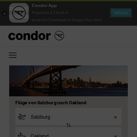
Condor App
öffnen
Flugsuche & Check-in
kostenlos Download im Google Play Store
Flüge von Salzburg nach Oakland