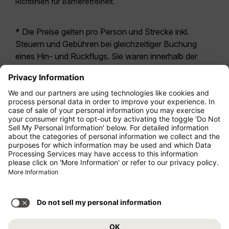
Richtlinien für Barrierefreiheit.
* Die Preise gelten pro Person und Strecke inkl.
Steuern und Gebühren bei gleichzeitiger Buchung
eines Hin- und Rückflugs. Sie waren innerhalb der
letzten 24 Stunden verfügbar und sind
möglicherweise nicht mehr aktuell. Bei den für die
Economy Class
angegebenen Tarifen handelt es
sich i.d.R. um Economy Zero, unsere restriktivste
Tarifoption. Es können hierfür zusätzliche Gebühren
für
Aufgabegepäck
oder für andere optionale
Leistungen anfallen. Es gelten die
Allgemeinen
Geschäftsbedingungen
.