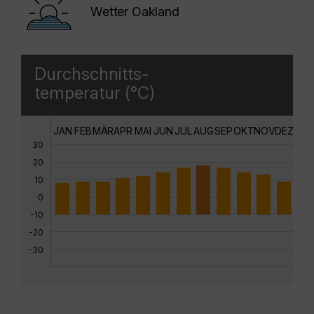
Wetter Oakland
Durchschnitts-
temperatur (°C)
JAN
FEB
MÄR
APR
MAI
JUN
JUL
AUG
SEP
OKT
NOV
DEZ
30
20
10
0
-10
-20
-30