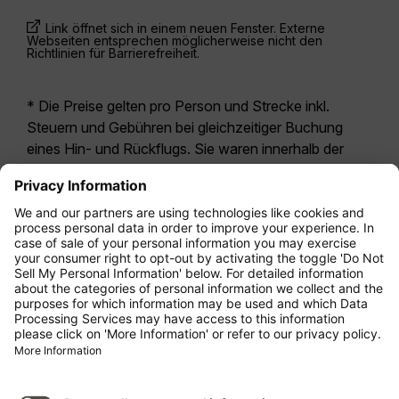
Link öffnet sich in einem neuen Fenster. Externe
Webseiten entsprechen möglicherweise nicht den
Richtlinien für Barrierefreiheit.
* Die Preise gelten pro Person und Strecke inkl.
Steuern und Gebühren bei gleichzeitiger Buchung
eines Hin- und Rückflugs. Sie waren innerhalb der
letzten 24 Stunden verfügbar und sind
möglicherweise nicht mehr aktuell. Bei den für die
Economy Class
angegebenen Tarifen handelt es
sich i.d.R. um Economy Zero, unsere restriktivste
Tarifoption. Es können hierfür zusätzliche Gebühren
für
Aufgabegepäck
oder für andere optionale
Leistungen anfallen. Es gelten die
Allgemeinen
Geschäftsbedingungen
.