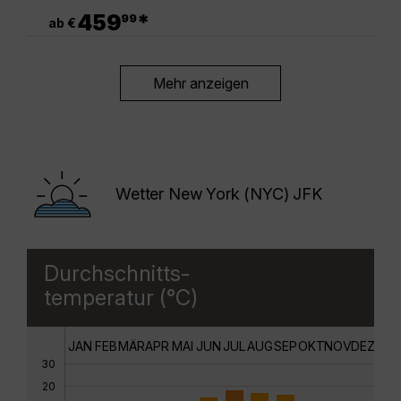
.
459
*
99
ab €
Mehr anzeigen
Wetter New York (NYC) JFK
Durchschnitts-
temperatur (°C)
JAN
FEB
MÄR
APR
MAI
JUN
JUL
AUG
SEP
OKT
NOV
DEZ
30
20