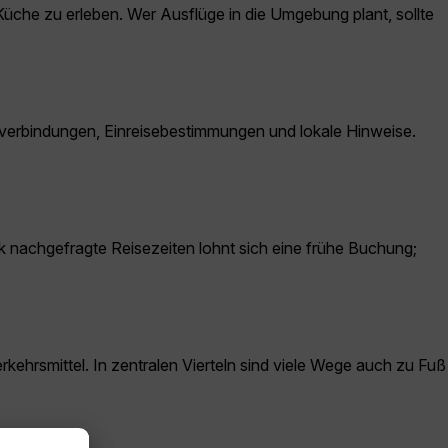
 Küche zu erleben. Wer Ausflüge in die Umgebung plant, sollte
ivverbindungen, Einreisebestimmungen und lokale Hinweise.
rk nachgefragte Reisezeiten lohnt sich eine frühe Buchung;
kehrsmittel. In zentralen Vierteln sind viele Wege auch zu Fuß