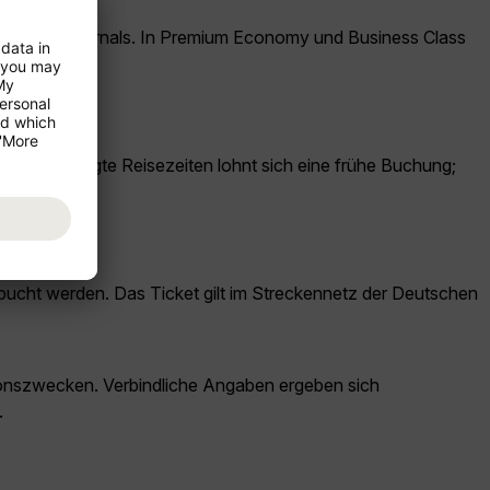
ns?
Musik und eJournals. In Premium Economy und Business Class
rk nachgefragte Reisezeiten lohnt sich eine frühe Buchung;
bucht werden. Das Ticket gilt im Streckennetz der Deutschen
ationszwecken. Verbindliche Angaben ergeben sich
.