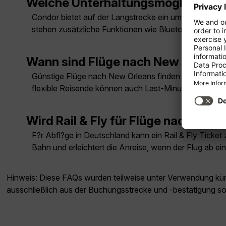
Welche Unterhaltungsmöglichkeite
Condor bietet auf der Langstrecke ein umfangreiches
stehen zusätzliche Funktionen wie Bluetooth-Konnekt
Wann sind Flüge nach New Orleans
Günstige Flüge nach New Orleans finden sich meist au
flexible Reisende können auch Last-Minute-Angebote
Wird Rail & Fly für Flüge nach Ne
F?r Abfl?ge in Deutschland kann ein Rail & Fly Tick
Bahn und erleichtert die Anreise, wenn der Flug ab e
Hinweis: Diese FAQs wurden teilweise unter Verwendung künst
ausschließlich aus der Buchungsstrecke und -bestätigung s