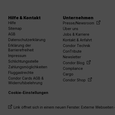
Hilfe & Kontakt
Unternehmen
acebook
linkedin
youtube
spotify
twitter
Hilfe
Presse/Newsroom
Sitemap
Über uns
AGB
Jobs & Karriere
Datenschutzerklärung
Kontakt & Anfahrt
Erklärung der
Condor Technik
Barrierefreiheit
ConTribute
Impressum
Newsletter
Schlichtungsstelle
Condor Blog
Zahlungsmöglichkeiten
Compliance
Fluggastrechte
Cargo
Condor Cards AGB &
Condor Shop
Widerrufsbelehrung
Cookie-Einstellungen
Link öffnet sich in einem neuen Fenster. Externe Webseiten e