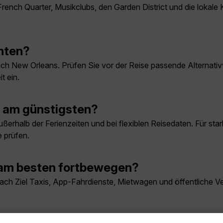
 French Quarter, Musikclubs, den Garden District und die lokale
hten?
nach New Orleans. Prüfen Sie vor der Reise passende Alternat
t ein.
 am günstigsten?
ßerhalb der Ferienzeiten und bei flexiblen Reisedaten. Für sta
 prüfen.
 am besten fortbewegen?
ach Ziel Taxis, App-Fahrdienste, Mietwagen und öffentliche Ver