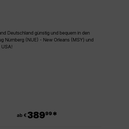
land Deutschland günstig und bequem in den
Flug Nürnberg (NUE) - New Orleans (MSY) und
el USA!
.
389
*
99
ab €