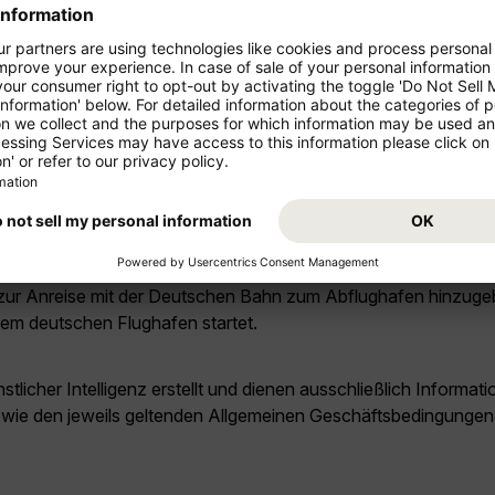
n gibt es auf dem Flug nach New Orlea
 Inflight-Entertainment mit 4K-Bildschirmen, Filmen, Serien, 
ivität und größere Bildschirme zur Verfügung.
 am günstigsten?
ßerhalb der Ferienzeiten und bei flexiblen Reisedaten. Für sta
 prüfen.
w Orleans angeboten?
et zur Anreise mit der Deutschen Bahn zum Abflughafen hinzuge
inem deutschen Flughafen startet.
licher Intelligenz erstellt und dienen ausschließlich Inform
owie den jeweils geltenden Allgemeinen Geschäftsbedingungen