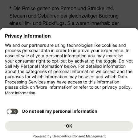
* Die Preise gelten pro Person und Strecke inkl.
Steuern und Gebühren bei gleichzeitiger Buchung
eines Hin- und Rückflugs. Sie waren innerhalb der
letzten 24 Stunden verfügbar und sind
möglicherweise nicht mehr aktuell. Bei den für die
Economy Class
angegebenen Tarifen handelt es
sich i.d.R. um Economy Zero, unsere restriktivste
Tarifoption. Es können hierfür zusätzliche Gebühren
für
Aufgabegepäck
oder für andere optionale
Leistungen anfallen. Es gelten die
Allgemeinen
Geschäftsbedingungen
.