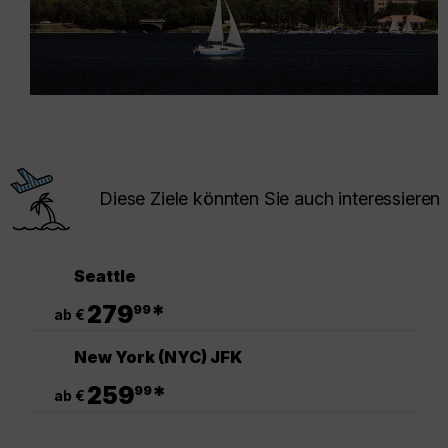
Diese Ziele könnten Sie auch interessieren
Seattle
.
279
*
99
ab €
New York (NYC) JFK
.
259
*
99
ab €