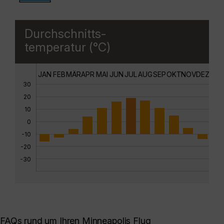
Durchschnitts-
temperatur (°C)
JAN
FEB
MÄR
APR
MAI
JUN
JUL
AUG
SEP
OKT
NOV
DEZ
30
20
10
0
-10
-20
-30
FAQs rund um Ihren Minneapolis Flug