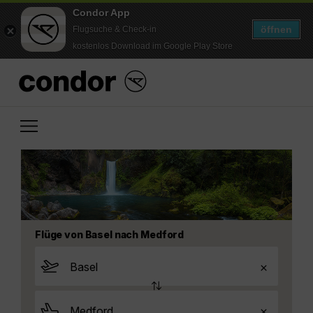
Condor App
öffnen
Flugsuche & Check-in
kostenlos Download im Google Play Store
Flüge von Basel nach Medford