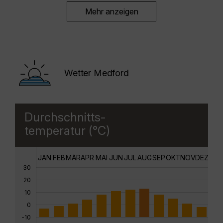
Mehr anzeigen
Wetter Medford
Durchschnitts-
temperatur (°C)
JAN
FEB
MÄR
APR
MAI
JUN
JUL
AUG
SEP
OKT
NOV
DEZ
30
20
10
0
-10