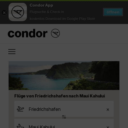
Condor App
öffnen
Flugsuche & Check-in
kostenlos Download im Google Play Store
Flüge von Friedrichshafen nach Maui Kahului