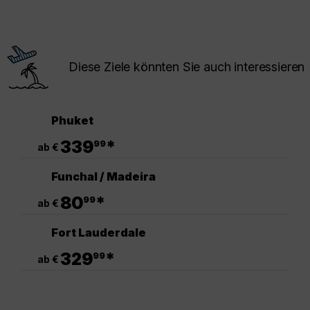
Diese Ziele könnten Sie auch interessieren
Phuket
.
339
*
99
ab €
Funchal / Madeira
.
80
*
99
ab €
Fort Lauderdale
.
329
*
99
ab €