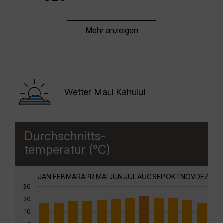
Mehr anzeigen
Wetter Maui Kahului
Durchschnitts-
temperatur (°C)
JAN
FEB
MÄR
APR
MAI
JUN
JUL
AUG
SEP
OKT
NOV
DEZ
30
20
10