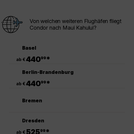
Von welchen weiteren Flughäfen fliegt
Condor nach Maui Kahului?
Basel
.
440
*
99
ab €
Berlin-Brandenburg
.
440
*
99
ab €
Bremen
Dresden
.
525
*
99
ab €