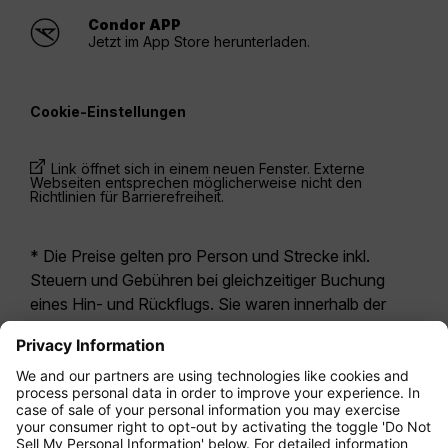
Condor APP
Jetzt im App Store herunterladen.
Cookie-Einstellungen
Link öffnet sich in einem neuen Fenster. Externe
Webseiten entsprechen möglicherweise nicht den
Richtlinien für Barrierefreiheit.
* Die Preise gelten pro Person und Strecke inkl.
Steuern und Gebühren bei gleichzeitiger Buchung
eines Hin- und Rückflugs. Sie waren innerhalb der
letzten 24 Stunden verfügbar und sind
möglicherweise nicht mehr aktuell. Bei den für die
Economy Class
angegebenen Tarifen handelt es
sich i.d.R. um Economy Zero, unsere restriktivste
Tarifoption. Es können hierfür zusätzliche Gebühren