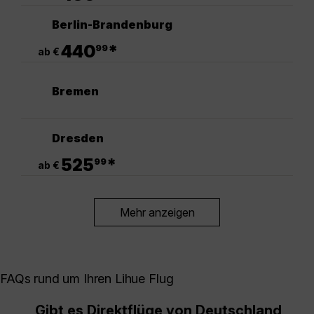
Berlin-Brandenburg
.
440
*
99
ab €
Bremen
Dresden
.
525
*
99
ab €
Mehr anzeigen
FAQs rund um Ihren Lihue Flug
Gibt es Direktflüge von Deutschland