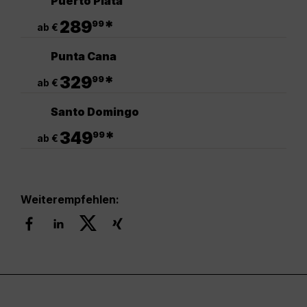
Puerto Plata
.
289
*
99
ab €
Punta Cana
.
329
*
99
ab €
Santo Domingo
.
349
*
99
ab €
Weiterempfehlen: