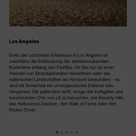
Los Angeles
San
Eines der schönsten Erlebnisse in Los Angeles ist
San 
zweifellos die Entdeckung der atemberaubenden
Kali
Küstenlinie entlang des Pazifiks. Ob Sie nun an einer
jede
Vielzahl von Strandaktivitäten teilnehmen oder die
Sigh
malerischen Landschaften am Horizont bewundern - es
Besu
wird mit Sicherheit ein unvergessliches Erlebnis sein.
geni
Vergessen Sie außerdem nicht, einige der kultigsten und
erku
luxuriösesten Orte von LA zu besuchen, wie Beverly Hills,
Seil
das Hollywood-Zeichen, den Walk of Fame oder den
Rodeo Drive!