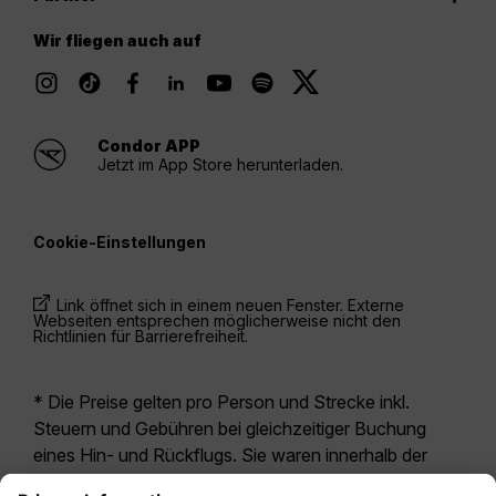
Wir fliegen auch auf
Condor APP
Jetzt im App Store herunterladen.
Cookie-Einstellungen
Link öffnet sich in einem neuen Fenster. Externe
Webseiten entsprechen möglicherweise nicht den
Richtlinien für Barrierefreiheit.
* Die Preise gelten pro Person und Strecke inkl.
Steuern und Gebühren bei gleichzeitiger Buchung
eines Hin- und Rückflugs. Sie waren innerhalb der
letzten 24 Stunden verfügbar und sind