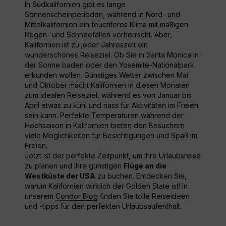
In Südkalifornien gibt es lange
Sonnenscheinperioden, während in Nord- und
Mittelkalifornien ein feuchteres Klima mit mäßigen
Regen- und Schneefällen vorherrscht. Aber,
Kalifornien ist zu jeder Jahreszeit ein
wunderschönes Reiseziel. Ob Sie in Santa Monica in
der Sonne baden oder den Yosemite-Nationalpark
erkunden wollen. Günstiges Wetter zwischen Mai
und Oktober macht Kalifornien in diesen Monaten
zum idealen Reiseziel, während es von Januar bis
April etwas zu kühl und nass für Aktivitäten im Freien
sein kann. Perfekte Temperaturen während der
Hochsaison in Kalifornien bieten den Besuchern
viele Möglichkeiten für Besichtigungen und Spaß im
Freien.
Jetzt ist der perfekte Zeitpunkt, um Ihre Urlaubsreise
zu planen und Ihre günstigen
Flüge an die
Westküste der USA
zu buchen. Entdecken Sie,
warum Kalifornien wirklich der Golden State ist! In
unserem
Condor Blog
finden Sie tolle Reiseideen
und -tipps für den perfekten Urlaubsaufenthalt.