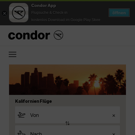
Condor App
öffnen
Flugsuche & Check-in
kostenlos Download im Google Play Store
Kalifornien Flüge