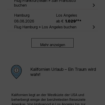
Flug Frankfurt/Main » San Francisco
buchen
Hamburg
Los Angeles
.
08.08.2026
ab €
1.029
*
99
Flug Hamburg » Los Angeles buchen
Mehr anzeigen
Kalifornien Urlaub – Ein Traum wird
wahr!
Kalifornien liegt an der Westküste der USA und
beherbergt einige der berühmtesten Reiseziele
Amerikas. Von Hollywood in Los Angeles bis zur