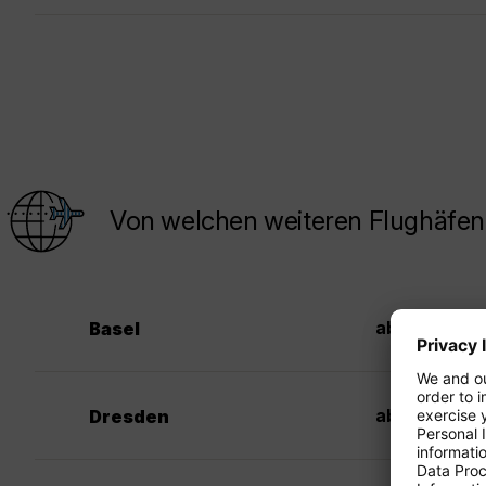
Von welchen weiteren Flughäfen 
360
ab €
Basel
445
ab €
Dresden