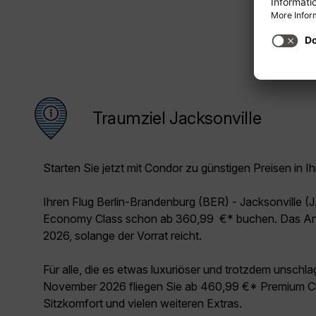
Traumziel Jacksonville
Starten Sie jetzt mit Condor zu günstigen Preisen in Ih
Ihren Flug Berlin-Brandenburg (BER) - Jacksonville (
Economy Class schon ab 360,99 €* buchen. Das Ang
2026, solange der Vorrat reicht.
Für alle, die es etwas luxuriöser und trotzdem unschl
November 2026 fliegen Sie ab 460,99 €* Premium Cl
Sitzkomfort und vielen weiteren Extras.