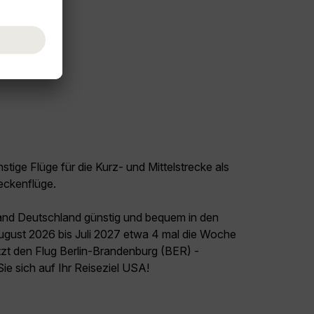
tige Flüge für die Kurz- und Mittelstrecke als
eckenflüge.
land Deutschland günstig und bequem in den
August 2026 bis Juli 2027 etwa 4 mal die Woche
etzt den Flug Berlin-Brandenburg (BER) -
ie sich auf Ihr Reiseziel USA!