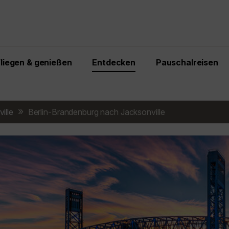
Fliegen & genießen
Entdecken
Pauschalreisen
ille
Berlin-Brandenburg nach Jacksonville