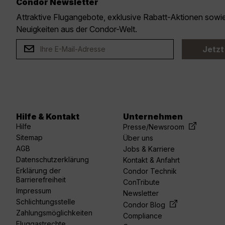
Condor Newsletter
Attraktive Flugangebote, exklusive Rabatt-Aktionen sow
Neuigkeiten aus der Condor-Welt.
Jetzt
Hilfe & Kontakt
Unternehmen
acebook
linkedin
youtube
spotify
twitter
Hilfe
Presse/Newsroom
Sitemap
Über uns
AGB
Jobs & Karriere
Datenschutzerklärung
Kontakt & Anfahrt
Erklärung der
Condor Technik
Barrierefreiheit
ConTribute
Impressum
Newsletter
Schlichtungsstelle
Condor Blog
Zahlungsmöglichkeiten
Compliance
Fluggastrechte