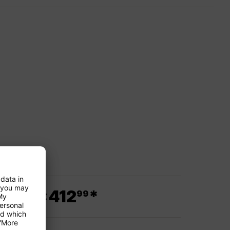
.
412
*
99
ab €