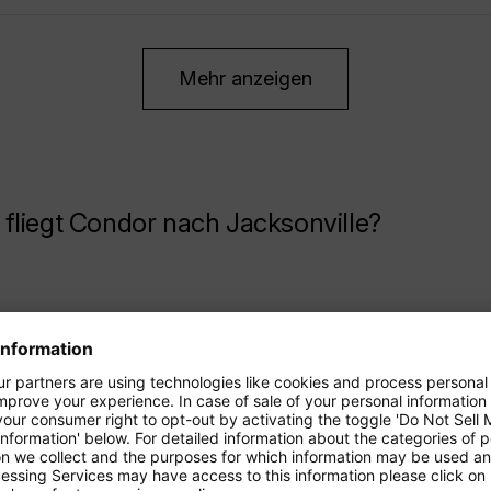
Mehr anzeigen
fliegt Condor nach Jacksonville?
.
*
99
Bremen
.
*
99
Düsseldorf