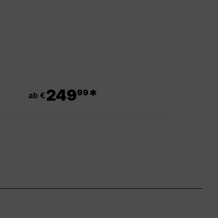
.
249
*
99
ab €