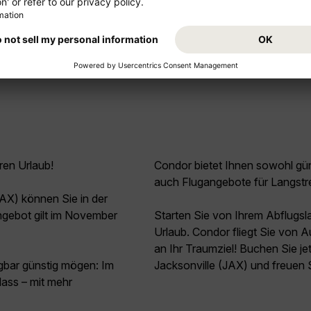
Mehr anzeigen
ren Urlaub!
Condor bietet Ihnen sowohl güns
auch Flugangebote für Langstr
JAX) können Sie in der
ebot gilt im November
Starten Sie von Ihrem Abflugs
Urlaub. Condor fliegt Sie von 
an Ihr Traumziel! Buchen Sie j
agbar günstig mögen: Im
Jacksonville (JAX) und freuen S
ass – mit mehr