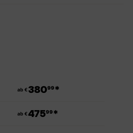
.
380
*
99
ab €
.
475
*
99
ab €