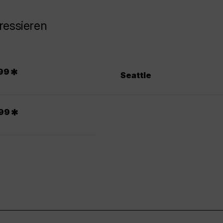
ressieren
*
99
Seattle
*
99