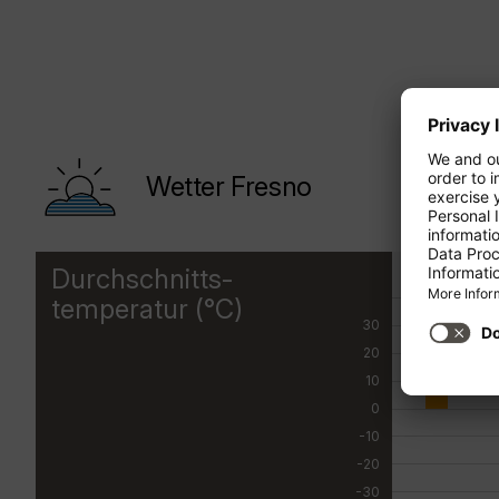
Wetter Fresno
Durchschnitts-
JAN
temperatur (°C)
30
20
10
0
-10
-20
-30