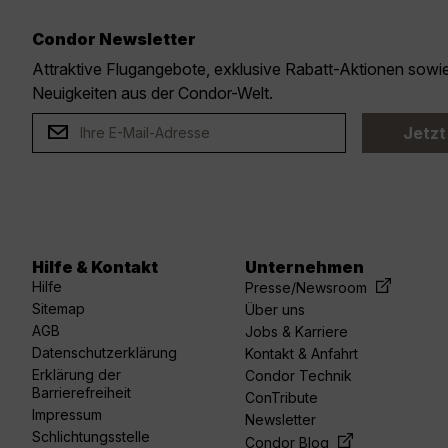
Condor Newsletter
Attraktive Flugangebote, exklusive Rabatt-Aktionen sow
Neuigkeiten aus der Condor-Welt.
Jetzt
Hilfe & Kontakt
Unternehmen
acebook
linkedin
youtube
spotify
twitter
Hilfe
Presse/Newsroom
Sitemap
Über uns
AGB
Jobs & Karriere
Datenschutzerklärung
Kontakt & Anfahrt
Erklärung der
Condor Technik
Barrierefreiheit
ConTribute
Impressum
Newsletter
Schlichtungsstelle
Condor Blog