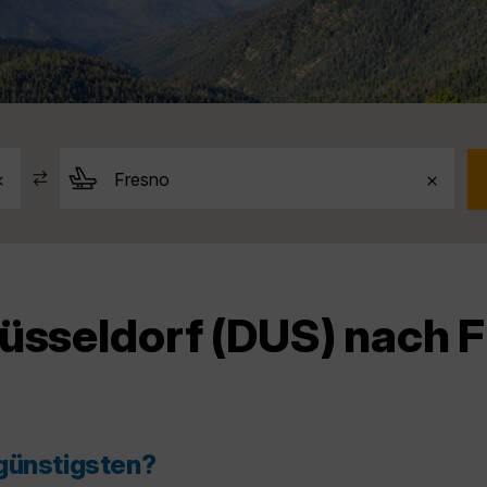
üsseldorf (DUS) nach F
 günstigsten?