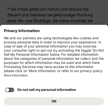
* Die Preise gelten pro Person und Strecke inkl.
Steuern und Gebühren bei gleichzeitiger Buchung
eines Hin- und Rückflugs. Sie waren innerhalb der
letzten 24 Stunden verfügbar und sind
möglicherweise nicht mehr aktuell. Bei den für die
Economy Class
angegebenen Tarifen handelt es
sich i.d.R. um Economy Zero, unsere restriktivste
Tarifoption. Es können hierfür zusätzliche Gebühren
für
Aufgabegepäck
oder für andere optionale
Leistungen anfallen. Es gelten die
Allgemeinen
Geschäftsbedingungen
.