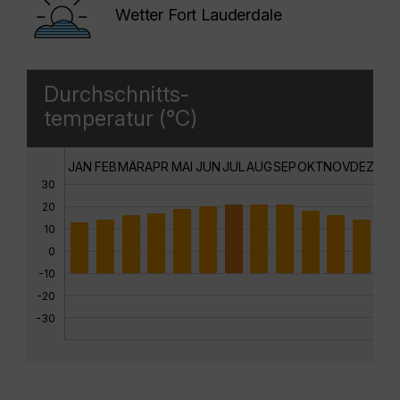
Wetter Fort Lauderdale
Durchschnitts-
temperatur (°C)
JAN
FEB
MÄR
APR
MAI
JUN
JUL
AUG
SEP
OKT
NOV
DEZ
30
20
10
0
-10
-20
-30