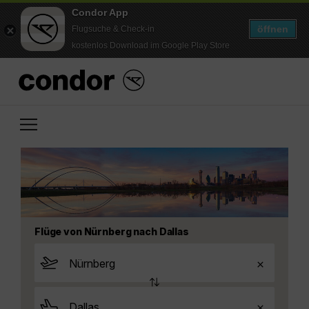
Condor App
öffnen
Flugsuche & Check-in
kostenlos Download im Google Play Store
Flüge von Nürnberg nach Dallas