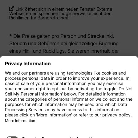
Link öffnet sich in einem neuen Fenster. Externe
Webseiten entsprechen möglicherweise nicht den
Richtlinien für Barrierefreiheit.
* Die Preise gelten pro Person und Strecke inkl.
Steuern und Gebühren bei gleichzeitiger Buchung
eines Hin- und Rückflugs. Sie waren innerhalb der
letzten 24 Stunden verfügbar und sind
möglicherweise nicht mehr aktuell. Bei den für die
Economy Class
angegebenen Tarifen handelt es
sich i.d.R. um Economy Zero, unsere restriktivste
Tarifoption. Es können hierfür zusätzliche Gebühren
für
Aufgabegepäck
oder für andere optionale
Leistungen anfallen. Es gelten die
Allgemeinen
Geschäftsbedingungen
.