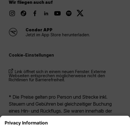
Wir fliegen auch auf
Condor APP
Jetzt im App Store herunterladen.
Cookie-Einstellungen
Link öffnet sich in einem neuen Fenster. Externe
Webseiten entsprechen möglicherweise nicht den
Richtlinien für Barrierefreiheit.
* Die Preise gelten pro Person und Strecke inkl.
Steuern und Gebühren bei gleichzeitiger Buchung
eines Hin- und Rückflugs. Sie waren innerhalb der
letzten 24 Stunden verfügbar und sind
möglicherweise nicht mehr aktuell. Bei den für die