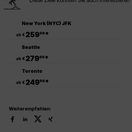
Diese Ziele könnten Sie auch interessieren
New York (NYC) JFK
.
259
*
99
ab €
Seattle
.
279
*
99
ab €
Toronto
.
249
*
99
ab €
Weiterempfehlen: