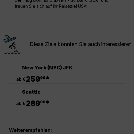
den Flug Dortmund (DTM) - Burbank (BUR) und
freuen Sie sich auf Ihr Reiseziel USA!
Diese Ziele könnten Sie auch interessieren
New York (NYC) JFK
.
259
*
99
ab €
Seattle
.
289
*
99
ab €
Weiterempfehlen: