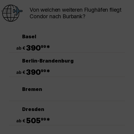
Von welchen weiteren Flughäfen fliegt
Condor nach Burbank?
Basel
.
390
*
99
ab €
Berlin-Brandenburg
.
390
*
99
ab €
Bremen
Dresden
.
505
*
99
ab €