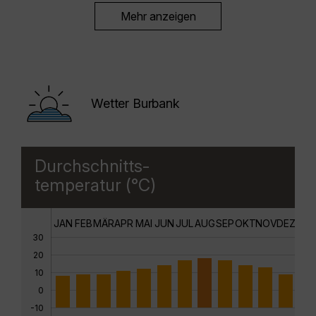
Mehr anzeigen
Wetter Burbank
Durchschnitts-
temperatur (°C)
JAN
FEB
MÄR
APR
MAI
JUN
JUL
AUG
SEP
OKT
NOV
DEZ
30
20
10
0
-10