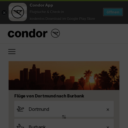
Condor App
öffnen
Flugsuche & Check-in
kostenlos Download im Google Play Store
Flüge von Dortmund nach Burbank