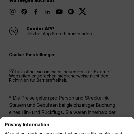
Wir fliegen auch auf
Condor APP
Jetzt im App Store herunterladen.
Cookie-Einstellungen
Link öffnet sich in einem neuen Fenster. Externe
Webseiten entsprechen möglicherweise nicht den
Richtlinien für Barrierefreiheit.
* Die Preise gelten pro Person und Strecke inkl.
Steuern und Gebühren bei gleichzeitiger Buchung
eines Hin- und Rückflugs. Sie waren innerhalb der
letzten 24 Stunden verfügbar und sind
möglicherweise nicht mehr aktuell. Bei den für die
Economy Class
angegebenen Tarifen handelt es