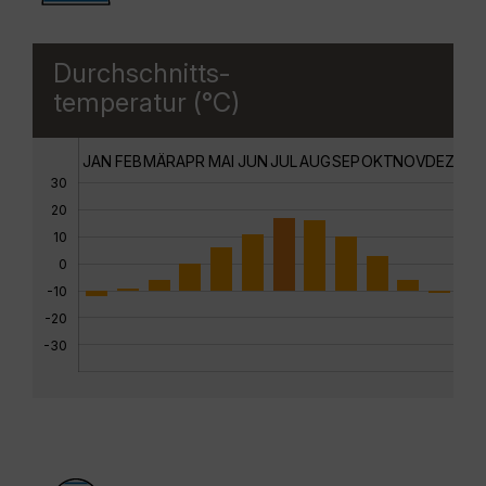
Durchschnitts-
temperatur (°C)
JAN
FEB
MÄR
APR
MAI
JUN
JUL
AUG
SEP
OKT
NOV
DEZ
30
20
10
0
-10
-20
-30