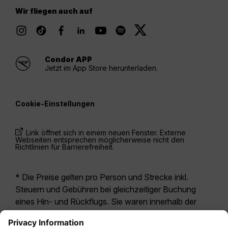
Wir fliegen auch auf
Condor APP
Jetzt im App Store herunterladen.
Cookie-Einstellungen
Link öffnet sich in einem neuen Fenster. Externe
Webseiten entsprechen möglicherweise nicht den
Richtlinien für Barrierefreiheit.
* Die Preise gelten pro Person und Strecke inkl.
Steuern und Gebühren bei gleichzeitiger Buchung
eines Hin- und Rückflugs. Sie waren innerhalb der
letzten 24 Stunden verfügbar und sind
möglicherweise nicht mehr aktuell. Bei den für die