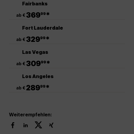
Fairbanks
.
369
*
99
ab €
Fort Lauderdale
.
329
*
99
ab €
Las Vegas
.
309
*
99
ab €
Los Angeles
.
289
*
99
ab €
Weiterempfehlen: