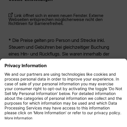
Link öffnet sich in einem neuen Fenster. Externe
Webseiten entsprechen möglicherweise nicht den
Richtlinien für Barrierefreiheit.
* Die Preise gelten pro Person und Strecke inkl.
Steuern und Gebühren bei gleichzeitiger Buchung
eines Hin- und Rückflugs. Sie waren innerhalb der
letzten 24 Stunden verfügbar und sind
möglicherweise nicht mehr aktuell. Bei den für die
Economy Class
angegebenen Tarifen handelt es
sich i.d.R. um Economy Zero, unsere restriktivste
Tarifoption. Es können hierfür zusätzliche Gebühren
für
Aufgabegepäck
oder für andere optionale
Leistungen anfallen. Es gelten die
Allgemeinen
Geschäftsbedingungen
.