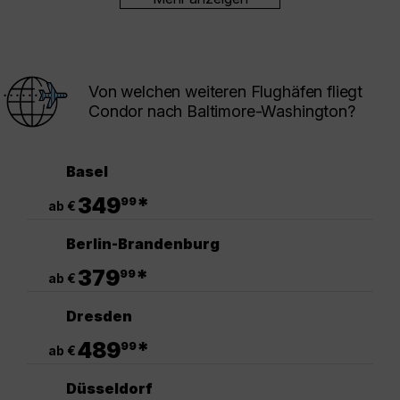
Von welchen weiteren Flughäfen fliegt
Condor nach Baltimore-Washington?
Basel
.
349
*
99
ab €
Berlin-Brandenburg
.
379
*
99
ab €
Dresden
.
489
*
99
ab €
Düsseldorf