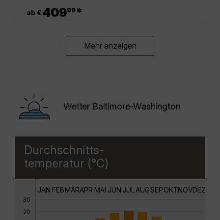
.
409
*
99
ab €
Mehr anzeigen
Wetter Baltimore-Washington
Durchschnitts-
temperatur (°C)
JAN
FEB
MÄR
APR
MAI
JUN
JUL
AUG
SEP
OKT
NOV
DEZ
30
20