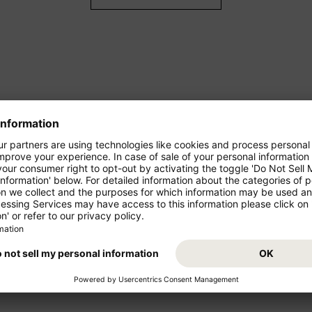
ren Urlaub!
Condor bietet Ihnen sowohl güns
auch Flugangebote für Langstr
n der Economy Class schon
 2026, solange der Vorrat
Starten Sie von Ihrem Abflugs
Condor fliegt Sie von August 2
Traumziel! Buchen Sie jetzt de
agbar günstig mögen: Im
sich auf Ihr Reiseziel USA!
– mit mehr Sitzkomfort