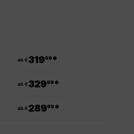
.
319
*
99
ab €
.
329
*
99
ab €
.
289
*
99
ab €