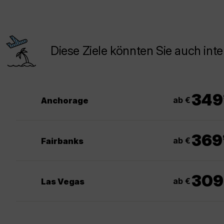
Diese Ziele könnten Sie auch inte
349
ab €
Anchorage
369
ab €
Fairbanks
309
ab €
Las Vegas