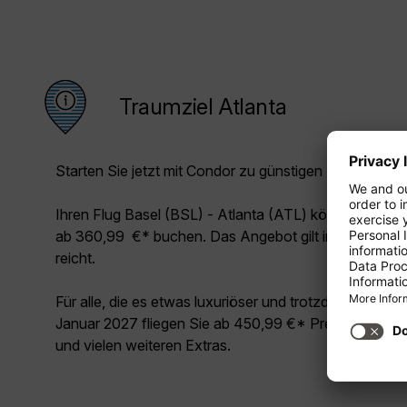
Traumziel Atlanta
Starten Sie jetzt mit Condor zu günstigen Preisen in Ih
Ihren Flug Basel (BSL) - Atlanta (ATL) können Sie i
ab 360,99 €* buchen. Das Angebot gilt im September
reicht.
Für alle, die es etwas luxuriöser und trotzdem unschl
Januar 2027 fliegen Sie ab 450,99 €* Premium Class 
und vielen weiteren Extras.