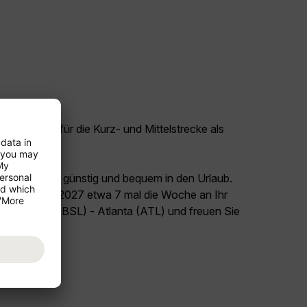
tige Flüge für die Kurz- und Mittelstrecke als
eckenflüge.
land Schweiz günstig und bequem in den Urlaub.
026 bis Juni 2027 etwa 7 mal die Woche an Ihr
n Flug Basel (BSL) - Atlanta (ATL) und freuen Sie