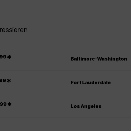
ressieren
.
*
99
Baltimore-Washington
.
*
99
Fort Lauderdale
.
*
99
Los Angeles