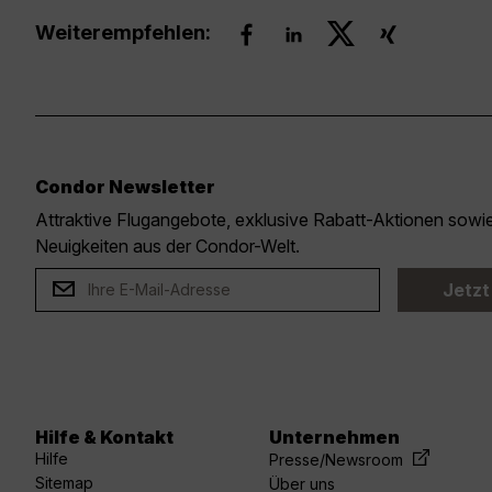
Weiterempfehlen:
Condor Newsletter
Attraktive Flugangebote, exklusive Rabatt-Aktionen sow
Neuigkeiten aus der Condor-Welt.
Jetzt
Hilfe & Kontakt
Unternehmen
acebook
linkedin
youtube
spotify
twitter
Hilfe
Presse/Newsroom
Sitemap
Über uns