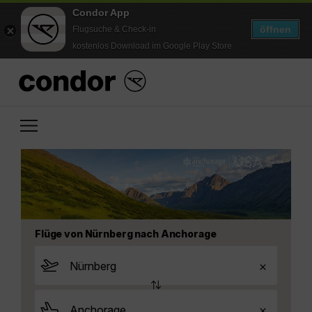
Condor App
öffnen
Flugsuche & Check-in
kostenlos Download im Google Play Store
Flüge von Nürnberg nach Anchorage