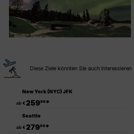
Diese Ziele könnten Sie auch interessieren
New York (NYC) JFK
.
259
*
99
ab €
Seattle
.
279
*
99
ab €