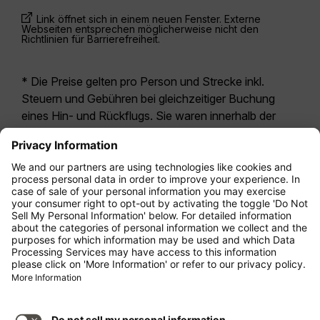
Link öffnet sich in einem neuen Fenster. Externe
Webseiten entsprechen möglicherweise nicht den
Richtlinien für Barrierefreiheit.
* Die Preise gelten pro Person und Strecke inkl.
Steuern und Gebühren bei gleichzeitiger Buchung
eines Hin- und Rückflugs. Sie waren innerhalb der
letzten 24 Stunden verfügbar und sind
möglicherweise nicht mehr aktuell. Bei den für die
Economy Class
angegebenen Tarifen handelt es
sich i.d.R. um Economy Zero, unsere restriktivste
Tarifoption. Es können hierfür zusätzliche Gebühren
für
Aufgabegepäck
oder für andere optionale
Leistungen anfallen. Es gelten die
Allgemeinen
Geschäftsbedingungen
.