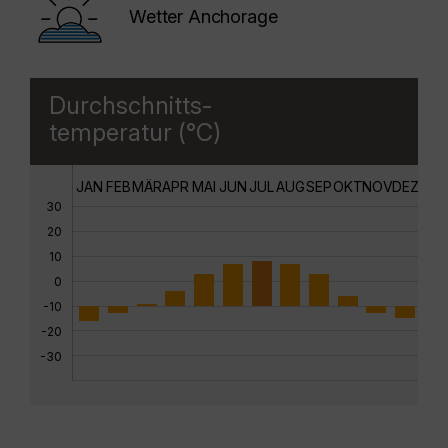
Wetter Anchorage
Durchschnitts-
temperatur (°C)
JAN
FEB
MÄR
APR
MAI
JUN
JUL
AUG
SEP
OKT
NOV
DEZ
30
20
10
0
-10
-20
-30