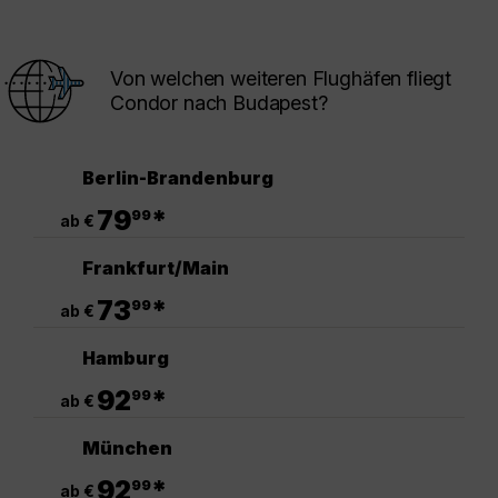
Von welchen weiteren Flughäfen fliegt
Condor nach Budapest?
Berlin-Brandenburg
.
79
*
99
ab €
Frankfurt/Main
.
73
*
99
ab €
Hamburg
.
92
*
99
ab €
München
.
92
*
99
ab €