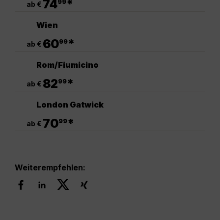
74
*
99
ab €
Wien
.
60
*
99
ab €
Rom/Fiumicino
.
82
*
99
ab €
London Gatwick
.
70
*
99
ab €
Weiterempfehlen: