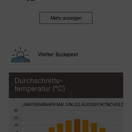
Mehr anzeigen
Wetter Budapest
Durchschnitts-
temperatur (°C)
JAN
FEB
MÄR
APR
MAI
JUN
JUL
AUG
SEP
OKT
NOV
DEZ
30
20
10