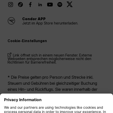
Condor APP
Jetzt im App Store herunterladen.
Cookie-Einstellungen
Link öffnet sich in einem neuen Fenster. Externe
Webseiten entsprechen möglicherweise nicht den
Richtlinien für Barrierefreiheit.
* Die Preise gelten pro Person und Strecke inkl.
Steuern und Gebühren bei gleichzeitiger Buchung
eines Hin- und Rückflugs. Sie waren innerhalb der
letzten 24 Stunden verfügbar und sind
möglicherweise nicht mehr aktuell. Bei den für die
Economy Class
angegebenen Tarifen handelt es