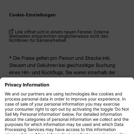
Cookie-Einstellungen
Link öffnet sich in einem neuen Fenster. Externe
Webseiten entsprechen möglicherweise nicht den
Richtlinien für Barrierefreiheit.
* Die Preise gelten pro Person und Strecke inkl.
Steuern und Gebühren bei gleichzeitiger Buchung
eines Hin- und Rückflugs. Sie waren innerhalb der
letzten 24 Stunden verfügbar und sind
möglicherweise nicht mehr aktuell. Bei den für die
Economy Class
angegebenen Tarifen handelt es
sich i.d.R. um Economy Zero, unsere restriktivste
Tarifoption. Es können hierfür zusätzliche Gebühren
für
Aufgabegepäck
oder für andere optionale
Leistungen anfallen. Es gelten die
Allgemeinen
Geschäftsbedingungen
.