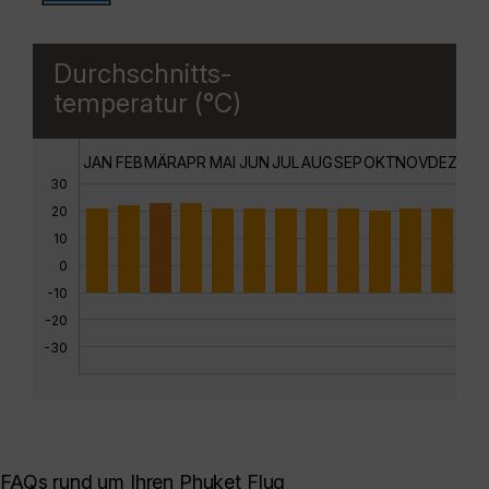
Durchschnitts-
temperatur (°C)
JAN
FEB
MÄR
APR
MAI
JUN
JUL
AUG
SEP
OKT
NOV
DEZ
30
20
10
0
-10
-20
-30
FAQs rund um Ihren Phuket Flug