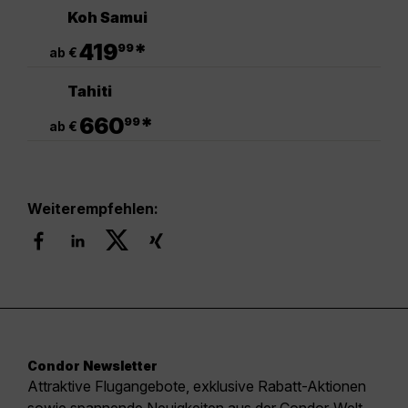
Koh Samui
.
419
*
99
ab €
Tahiti
.
660
*
99
ab €
Weiterempfehlen:
Condor Newsletter
Attraktive Flugangebote, exklusive Rabatt-Aktionen
sowie spannende Neuigkeiten aus der Condor-Welt.